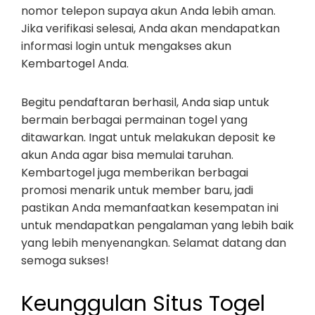
nomor telepon supaya akun Anda lebih aman.
Jika verifikasi selesai, Anda akan mendapatkan
informasi login untuk mengakses akun
Kembartogel Anda.
Begitu pendaftaran berhasil, Anda siap untuk
bermain berbagai permainan togel yang
ditawarkan. Ingat untuk melakukan deposit ke
akun Anda agar bisa memulai taruhan.
Kembartogel juga memberikan berbagai
promosi menarik untuk member baru, jadi
pastikan Anda memanfaatkan kesempatan ini
untuk mendapatkan pengalaman yang lebih baik
yang lebih menyenangkan. Selamat datang dan
semoga sukses!
Keunggulan Situs Togel