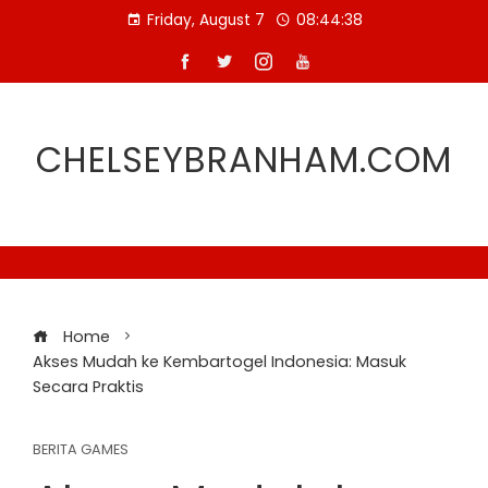
Skip
Friday, August 7
08:44:38
to
content
CHELSEYBRANHAM.COM
Home
Akses Mudah ke Kembartogel Indonesia: Masuk
Secara Praktis
BERITA GAMES