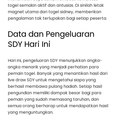
togel semakin aktif dan antusias. Di sinilah letak
magnet utama dari togel sidney, memberikan
pengalaman tak terlupakan bagi setiap peserta.
Data dan Pengeluaran
SDY Hari Ini
Hari ini, pengeluaran SDY menunjukkan angka-
angka menarik yang menjadi perhatian para
pemain togel. Banyak yang menantikan hasil dari
live draw SDY untuk mengetahui siapa yang
berhasil membawa pulang hadiah. Setiap hasil
pengundian memiliki dampak besar bagi para
pemain yang sudah memasang taruhan, dan
semua orang berharap untuk mendapatkan hasil
yang menguntungkan.