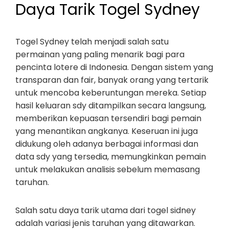
Daya Tarik Togel Sydney
Togel Sydney telah menjadi salah satu
permainan yang paling menarik bagi para
pencinta lotere di Indonesia. Dengan sistem yang
transparan dan fair, banyak orang yang tertarik
untuk mencoba keberuntungan mereka. Setiap
hasil keluaran sdy ditampilkan secara langsung,
memberikan kepuasan tersendiri bagi pemain
yang menantikan angkanya. Keseruan ini juga
didukung oleh adanya berbagai informasi dan
data sdy yang tersedia, memungkinkan pemain
untuk melakukan analisis sebelum memasang
taruhan.
Salah satu daya tarik utama dari togel sidney
adalah variasi jenis taruhan yang ditawarkan.