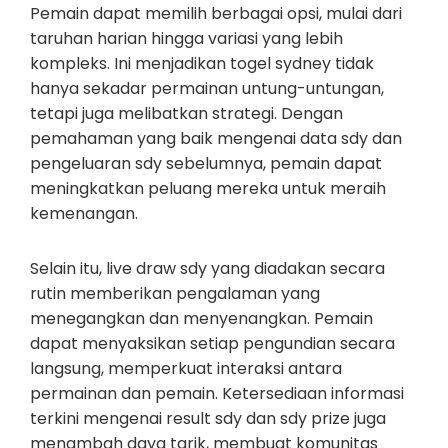
Pemain dapat memilih berbagai opsi, mulai dari
taruhan harian hingga variasi yang lebih
kompleks. Ini menjadikan togel sydney tidak
hanya sekadar permainan untung-untungan,
tetapi juga melibatkan strategi. Dengan
pemahaman yang baik mengenai data sdy dan
pengeluaran sdy sebelumnya, pemain dapat
meningkatkan peluang mereka untuk meraih
kemenangan.
Selain itu, live draw sdy yang diadakan secara
rutin memberikan pengalaman yang
menegangkan dan menyenangkan. Pemain
dapat menyaksikan setiap pengundian secara
langsung, memperkuat interaksi antara
permainan dan pemain. Ketersediaan informasi
terkini mengenai result sdy dan sdy prize juga
menambah daya tarik, membuat komunitas