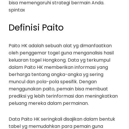
bisa memengaruhi strategi bermain Anda.
spintax
Definisi Paito
Paito HK adalah sebuah alat yg dimanfaatkan
oleh penggemar togel guna menganalisis hasil
keluaran togel Hongkong. Data yg terkumpul
dalam Paito HK memberikan informasi yang
berharga tentang angka-angka yg sering
muncul dan pola-pola spesifik. Dengan
menggunakan paito, pemain bisa membuat
prediksi yg lebih terinformasi dan meningkatkan
peluang mereka dalam permainan.
Data Paito HK seringkali disajikan dalam bentuk
tabel yg memudahkan para pemain guna