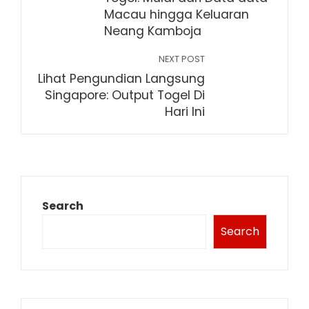
Macau hingga Keluaran
Neang Kamboja
NEXT POST
Lihat Pengundian Langsung
Singapore: Output Togel Di
Hari Ini
Search
Search