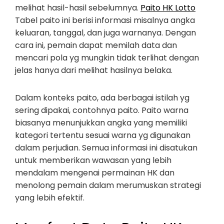
melihat hasil-hasil sebelumnya.
Paito HK Lotto
Tabel paito ini berisi informasi misalnya angka
keluaran, tanggal, dan juga warnanya. Dengan
cara ini, pemain dapat memilah data dan
mencari pola yg mungkin tidak terlihat dengan
jelas hanya dari melihat hasilnya belaka.
Dalam konteks paito, ada berbagai istilah yg
sering dipakai, contohnya paito. Paito warna
biasanya menunjukkan angka yang memiliki
kategori tertentu sesuai warna yg digunakan
dalam perjudian. Semua informasi ini disatukan
untuk memberikan wawasan yang lebih
mendalam mengenai permainan HK dan
menolong pemain dalam merumuskan strategi
yang lebih efektif.