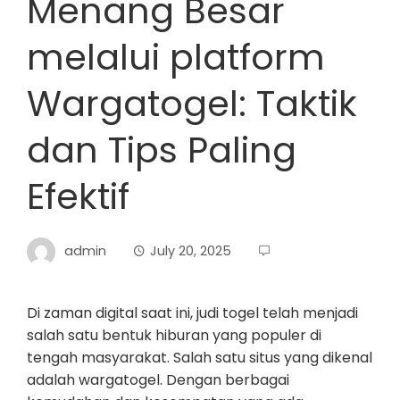
Menang Besar
melalui platform
Wargatogel: Taktik
dan Tips Paling
Efektif
admin
July 20, 2025
Di zaman digital saat ini, judi togel telah menjadi
salah satu bentuk hiburan yang populer di
tengah masyarakat. Salah satu situs yang dikenal
adalah wargatogel. Dengan berbagai