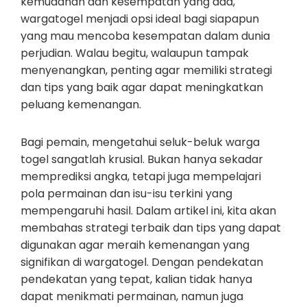
kemudahan dan kesempatan yang ada,
wargatogel menjadi opsi ideal bagi siapapun
yang mau mencoba kesempatan dalam dunia
perjudian. Walau begitu, walaupun tampak
menyenangkan, penting agar memiliki strategi
dan tips yang baik agar dapat meningkatkan
peluang kemenangan.
Bagi pemain, mengetahui seluk-beluk warga
togel sangatlah krusial. Bukan hanya sekadar
memprediksi angka, tetapi juga mempelajari
pola permainan dan isu-isu terkini yang
mempengaruhi hasil. Dalam artikel ini, kita akan
membahas strategi terbaik dan tips yang dapat
digunakan agar meraih kemenangan yang
signifikan di wargatogel. Dengan pendekatan
pendekatan yang tepat, kalian tidak hanya
dapat menikmati permainan, namun juga