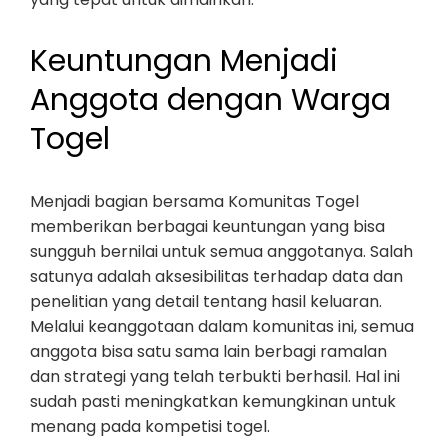
Keuntungan Menjadi
Anggota dengan Warga
Togel
Menjadi bagian bersama Komunitas Togel
memberikan berbagai keuntungan yang bisa
sungguh bernilai untuk semua anggotanya. Salah
satunya adalah aksesibilitas terhadap data dan
penelitian yang detail tentang hasil keluaran.
Melalui keanggotaan dalam komunitas ini, semua
anggota bisa satu sama lain berbagi ramalan
dan strategi yang telah terbukti berhasil. Hal ini
sudah pasti meningkatkan kemungkinan untuk
menang pada kompetisi togel.