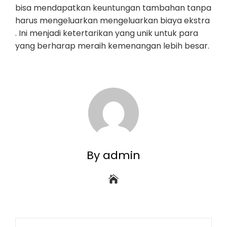
bisa mendapatkan keuntungan tambahan tanpa
harus mengeluarkan mengeluarkan biaya ekstra
. Ini menjadi ketertarikan yang unik untuk para
yang berharap meraih kemenangan lebih besar.
By admin