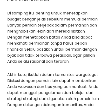
Di samping itu, penting untuk menetapkan
budget dengan jelas sebelum memulai bermain.
Banyak pemain terjebak dalam permainan dan
menghabiskan lebih dari mereka niatkan.
Dengan menetapkan batas Anda bisa dapat
menikmati permainan tanpa harus beban
finansial. Selalu pastikan untuk bermain dengan
bijak dan tidak terbawa perasaan, agar pilihan
Anda selalu rasional dan terarah.
Akhir kata, ikutlah dalam komunitas wargatogel.
Diskusi dengan pemain lain dapat memberikan
Anda wawasan dan tips yang bermanfaat. Anda
dapat menggali pengalaman dan belajar dari
strategi strategi dari digunakan oleh pemain lain.
Dengan dukungan dukungan komunitas, Anda