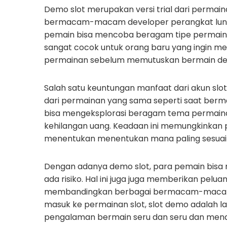
Demo slot merupakan versi trial dari permai
bermacam-macam developer perangkat lunak
pemain bisa mencoba beragam tipe permaina
sangat cocok untuk orang baru yang ingin m
permainan sebelum memutuskan bermain den
Salah satu keuntungan manfaat dari akun slo
dari permainan yang sama seperti saat berm
bisa mengeksplorasi beragam tema permainan
kehilangan uang. Keadaan ini memungkinkan
menentukan menentukan mana paling sesuai
Dengan adanya demo slot, para pemain bisa 
ada risiko. Hal ini juga juga memberikan pe
membandingkan berbagai bermacam-macam me
masuk ke permainan slot, slot demo adalah 
pengalaman bermain seru dan seru dan men