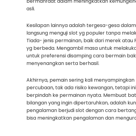
bermanfaat dalam meningkatkan kemungkinan
asli.
Kesilapan lainnya adalah tergesa-gesa dala
langsung menguji slot yg populer tanpa melak
Tiada- jenis permainan, baik dari merek ata
yg berbeda. Mengambil masa untuk melakuka
untuk preferensi disamping cara bermain ba
menyenangkan serta berhasil.
Akhirnya, pemain sering kali menyampingkan 
percubaan, tak ada risiko kewangan, tetapi in
berpindah ke permainan nyata. Membuat bat
bilangan yang ingin dipertaruhkan, adalah k
pengalaman berjudi slot dengan cara bertangg
bisa meningkatkan pengalaman dan menguran