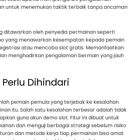
an untuk menemukan taktik terbaik tanpa ancaman
g ditawarkan oleh penyedia permainan seperti
asino yang menawarkan kesempatan kepada pemain
gistrasi atau mencoba slot gratis. Memanfaatkan
an menghadirkan pengalaman bermain yang jauh
Perlu Dihindari
mlah pemain pemula yang terjebak ke kesalahan
n itu. Salah satu kesalahan terbesar adalah tidak
pkan guna akun demo slot. Fitur ini dibuat untuk
nan dan menguji berbagai strategi sebelum risiko
uran dan metode kerja tiap permainan bisa amat