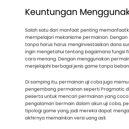
Keuntungan Menggunak
Salah satu dari manfaat penting memanfaatk
mempelajari mekanisme permainan. Dengan ak
tanpa harus harus menginvestasikan dana su
ingin mengetahui tentang bagaimana fungsi fit
cara menang. Dengan menggunakan permaina
menjelajahi berbagai jenis game tanpa beban f
Di samping itu, permainan uji coba juga me
pengembang permainan seperti Pragmatic da
peserta untuk mencari permainan yang cocok
pengalaman bermain dalam akun uji coba, p
tipologi game yang, jadi mereka dapat mengamb
akhirnya memainkan versi uang asli.