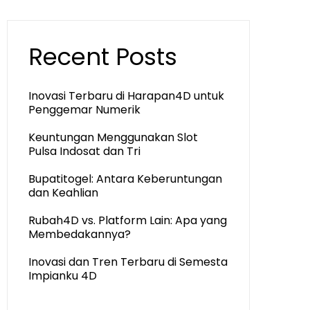
Recent Posts
Inovasi Terbaru di Harapan4D untuk
Penggemar Numerik
Keuntungan Menggunakan Slot
Pulsa Indosat dan Tri
Bupatitogel: Antara Keberuntungan
dan Keahlian
Rubah4D vs. Platform Lain: Apa yang
Membedakannya?
Inovasi dan Tren Terbaru di Semesta
Impianku 4D