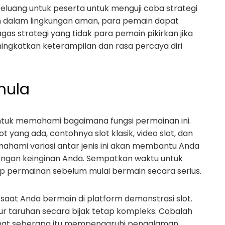
eluang untuk peserta untuk menguji coba strategi
 dalam lingkungan aman, para pemain dapat
s strategi yang tidak para pemain pikirkan jika
ngkatkan keterampilan dan rasa percaya diri
mula
untuk memahami bagaimana fungsi permainan ini.
 yang ada, contohnya slot klasik, video slot, dan
ahami variasi antar jenis ini akan membantu Anda
ngan keinginan Anda. Sempatkan waktu untuk
p permainan sebelum mulai bermain secara serius.
 saat Anda bermain di platform demonstrasi slot.
r taruhan secara bijak tetap kompleks. Cobalah
ihat seberapa itu mempengaruhi pengalaman