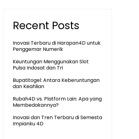
Recent Posts
Inovasi Terbaru di Harapan4D untuk
Penggemar Numerik
Keuntungan Menggunakan Slot
Pulsa Indosat dan Tri
Bupatitogel: Antara Keberuntungan
dan Keahlian
Rubah4D vs. Platform Lain: Apa yang
Membedakannya?
Inovasi dan Tren Terbaru di Semesta
Impianku 4D