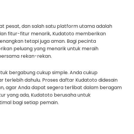
kat pesat, dan salah satu platform utama adalah
an fitur-fitur menarik, Kudatoto memberikan
nangkan tetapi juga aman. Bagi pecinta
rikan peluang yang menarik untuk meraih
bersama rekan-rekan.
ntuk bergabung cukup simple. Anda cukup
terlebih dahulu. Proses daftar Kudatoto didesain
, agar Anda dapat segera terlibat dalam beragam
tur yang ada, Kudatoto berusaha untuk
mal bagi setiap pemain.