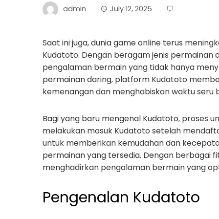
admin
July 12, 2025
Saat ini juga, dunia game online terus mening
Kudatoto. Dengan beragam jenis permainan d
pengalaman bermain yang tidak hanya menye
permainan daring, platform Kudatoto membe
kemenangan dan menghabiskan waktu seru 
Bagi yang baru mengenal Kudatoto, proses u
melakukan masuk Kudatoto setelah mendaftar 
untuk memberikan kemudahan dan kecepatan
permainan yang tersedia. Dengan berbagai fi
menghadirkan pengalaman bermain yang opti
Pengenalan Kudatoto