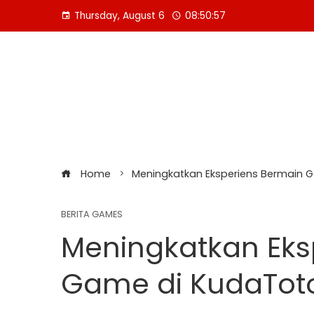
Skip
Thursday, August 6
08:50:58
to
content
Home
Meningkatkan Eksperiens Bermain 
BERITA GAMES
Meningkatkan Eks
Game di KudaTot