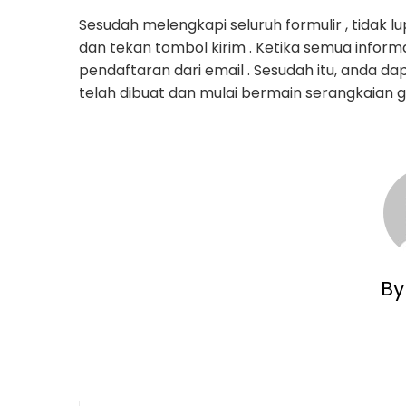
Sesudah melengkapi seluruh formulir , tidak 
dan tekan tombol kirim . Ketika semua infor
pendaftaran dari email . Sesudah itu, anda
telah dibuat dan mulai bermain serangkaian g
By