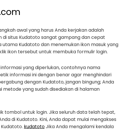
o.com
ngkah awal yang harus Anda kerjakan adalah
n di situs Kudatoto sangat gampang dan cepat
nda utama Kudatoto dan menemukan ikon masuk yang
 klik ikon tersebut untuk membuka formulir login.
k informasi yang diperlukan, contohnya nama
tik informasi ini dengan benar agar menghindari
i bergabung dengan Kudatoto, jangan bingung; Anda
lui metode yang sudah disediakan di halaman
 tombol untuk login. Jika seluruh data telah tepat,
nda di Kudatoto. Kini, Anda dapat mulai mengakses
 Kudatoto.
kudatoto
Jika Anda mengalami kendala