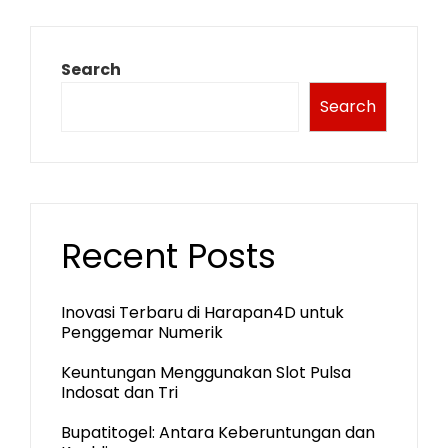
Search
Search
Recent Posts
Inovasi Terbaru di Harapan4D untuk
Penggemar Numerik
Keuntungan Menggunakan Slot Pulsa
Indosat dan Tri
Bupatitogel: Antara Keberuntungan dan