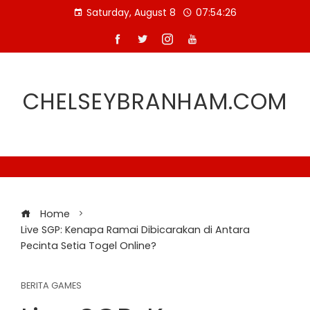
Skip
Saturday, August 8
07:54:27
to
content
CHELSEYBRANHAM.COM
Home
Live SGP: Kenapa Ramai Dibicarakan di Antara
Pecinta Setia Togel Online?
BERITA GAMES