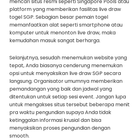
mencari situs resmi seperti Singapore Pools atau
platform yang memberikan fasilitas live draw
togel SGP. Sebagian besar pemain togel
memanfaatkan alat seperti smartphone atau
komputer untuk menonton live draw, maka
kemudahan masuk sangat berharga.
Selanjutnya, sesudah menemukan website yang
tepat, Anda biasanya cenderung menemukan
opsi untuk menyaksikan live draw SGP secara
langsung. Organisator umumnya memberikan
pemandangan yang baik dan jadwal yang
ditentukan untuk setiap sesi event. Jangan lupa
untuk mengakses situs tersebut beberapa menit
pra waktu pengundian supaya Anda tidak
ketinggalan informasi krusial dan bisa
menyaksikan proses pengundian dengan
smooth.