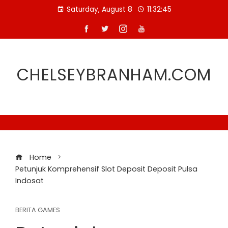
Skip
Saturday, August 8
11:32:46
to
content
CHELSEYBRANHAM.COM
Home
Petunjuk Komprehensif Slot Deposit Deposit Pulsa
Indosat
BERITA GAMES