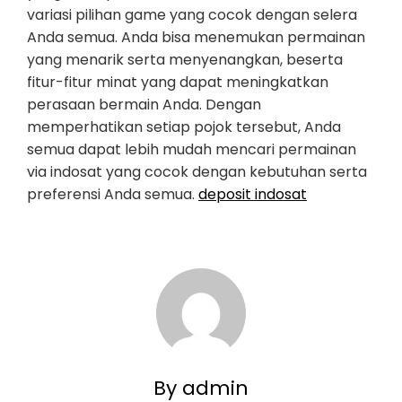
variasi pilihan game yang cocok dengan selera
Anda semua. Anda bisa menemukan permainan
yang menarik serta menyenangkan, beserta
fitur-fitur minat yang dapat meningkatkan
perasaan bermain Anda. Dengan
memperhatikan setiap pojok tersebut, Anda
semua dapat lebih mudah mencari permainan
via indosat yang cocok dengan kebutuhan serta
preferensi Anda semua.
deposit indosat
By admin