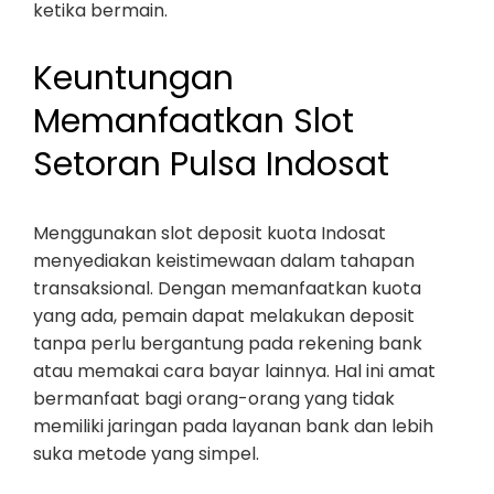
ketika bermain.
Keuntungan
Memanfaatkan Slot
Setoran Pulsa Indosat
Menggunakan slot deposit kuota Indosat
menyediakan keistimewaan dalam tahapan
transaksional. Dengan memanfaatkan kuota
yang ada, pemain dapat melakukan deposit
tanpa perlu bergantung pada rekening bank
atau memakai cara bayar lainnya. Hal ini amat
bermanfaat bagi orang-orang yang tidak
memiliki jaringan pada layanan bank dan lebih
suka metode yang simpel.