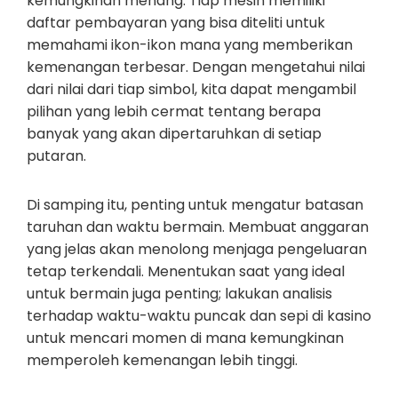
kemungkinan menang. Tiap mesin memiliki
daftar pembayaran yang bisa diteliti untuk
memahami ikon-ikon mana yang memberikan
kemenangan terbesar. Dengan mengetahui nilai
dari nilai dari tiap simbol, kita dapat mengambil
pilihan yang lebih cermat tentang berapa
banyak yang akan dipertaruhkan di setiap
putaran.
Di samping itu, penting untuk mengatur batasan
taruhan dan waktu bermain. Membuat anggaran
yang jelas akan menolong menjaga pengeluaran
tetap terkendali. Menentukan saat yang ideal
untuk bermain juga penting; lakukan analisis
terhadap waktu-waktu puncak dan sepi di kasino
untuk mencari momen di mana kemungkinan
memperoleh kemenangan lebih tinggi.