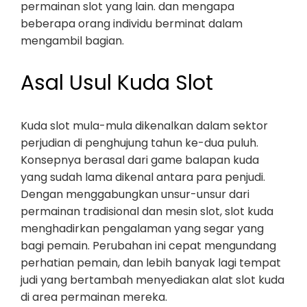
permainan slot yang lain. dan mengapa
beberapa orang individu berminat dalam
mengambil bagian.
Asal Usul Kuda Slot
Kuda slot mula-mula dikenalkan dalam sektor
perjudian di penghujung tahun ke-dua puluh.
Konsepnya berasal dari game balapan kuda
yang sudah lama dikenal antara para penjudi.
Dengan menggabungkan unsur-unsur dari
permainan tradisional dan mesin slot, slot kuda
menghadirkan pengalaman yang segar yang
bagi pemain. Perubahan ini cepat mengundang
perhatian pemain, dan lebih banyak lagi tempat
judi yang bertambah menyediakan alat slot kuda
di area permainan mereka.