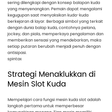
sering dilengkapi dengan konsep balapan kuda
yang menyenangkan. Pemain dapat mengalami
kegugupan saat menyaksikan kuda-kuda
berkejaran di layar. Berbagai simbol yang terkait
dengan dunia balap kuda, contohnya pelana,
jockey, dan piala, memperkaya pengalaman dan
memberikan sensasi yang mendebarkan, maka
setiap putaran berubah menjadi penuh dengan
antisipasi.
spintax
Strategi Menaklukkan di
Mesin Slot Kuda
Mempelajari cara fungsi mesin kuda slot adalah
langkah pertama untuk memperbesar