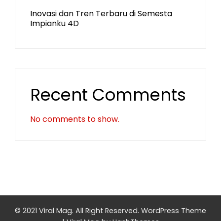
Inovasi dan Tren Terbaru di Semesta
Impianku 4D
Recent Comments
No comments to show.
© 2021 Viral Mag. All Right Reserved.
WordPress Theme