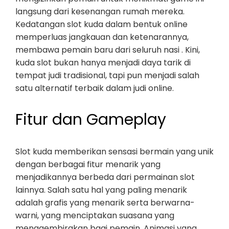
langsung dari kesenangan rumah mereka.
Kedatangan slot kuda dalam bentuk online
memperluas jangkauan dan ketenarannya,
membawa pemain baru dari seluruh nasi . Kini,
kuda slot bukan hanya menjadi daya tarik di
tempat judi tradisional, tapi pun menjadi salah
satu alternatif terbaik dalam judi online.
Fitur dan Gameplay
Slot kuda memberikan sensasi bermain yang unik
dengan berbagai fitur menarik yang
menjadikannya berbeda dari permainan slot
lainnya. Salah satu hal yang paling menarik
adalah grafis yang menarik serta berwarna-
warni, yang menciptakan suasana yang
menggembirakan bagi pemain. Animasi yang