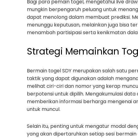
Bagi para pemain togel, mengetahui live dra
mungkin berpengaruh peluang untuk menang. 
dapat menolong dalam membuat prediksi. Mel
menunggu keputusan, melainkan juga bisa terl
menambah partisipasi serta kenikmatan dal
Strategi Memainkan Tog
Bermain togel SDY merupakan salah satu perm
taktik yang dapat digunakan adalah menganalis
melihat ciri-ciri dan nomor yang kerap mun
berpotensi untuk dipilih. Mengakumulasi data 
memberikan informasi berharga mengenai an
untuk muncul.
Selain itu, penting untuk mengatur modal de
yang akan dipertaruhkan setiap sesi bermain 