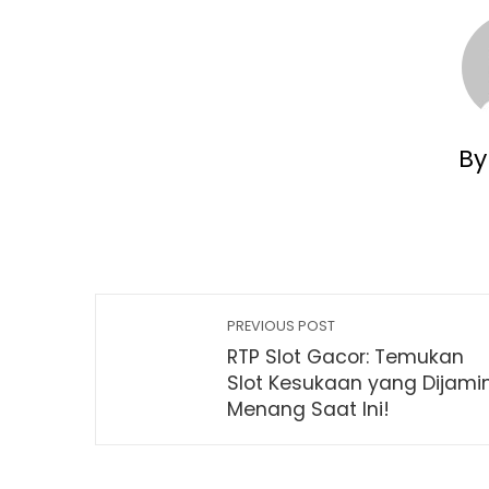
By
PREVIOUS POST
RTP Slot Gacor: Temukan
Slot Kesukaan yang Dijami
Menang Saat Ini!