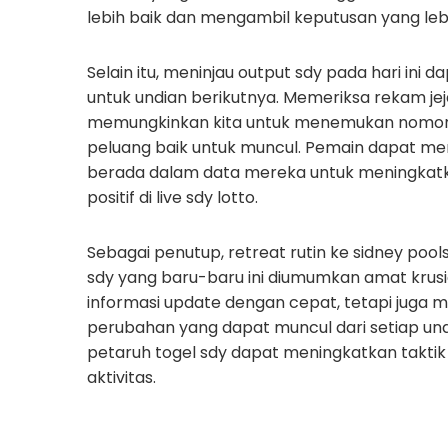
lebih baik dan mengambil keputusan yang lebi
Selain itu, meninjau output sdy pada hari in
untuk undian berikutnya. Memeriksa rekam jej
memungkinkan kita untuk menemukan nomor-
peluang baik untuk muncul. Pemain dapat m
berada dalam data mereka untuk meningkatk
positif di live sdy lotto.
Sebagai penutup, retreat rutin ke sidney poo
sdy yang baru-baru ini diumumkan amat krusi
informasi update dengan cepat, tetapi juga 
perubahan yang dapat muncul dari setiap undi
petaruh togel sdy dapat meningkatkan tak
aktivitas.