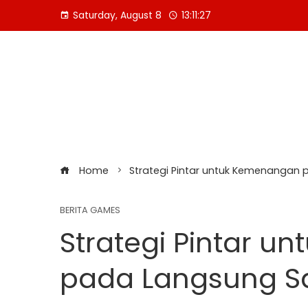
Skip
Saturday, August 8
13:11:27
to
content
Home
Strategi Pintar untuk Kemenangan 
BERITA GAMES
Strategi Pintar 
pada Langsung Sd