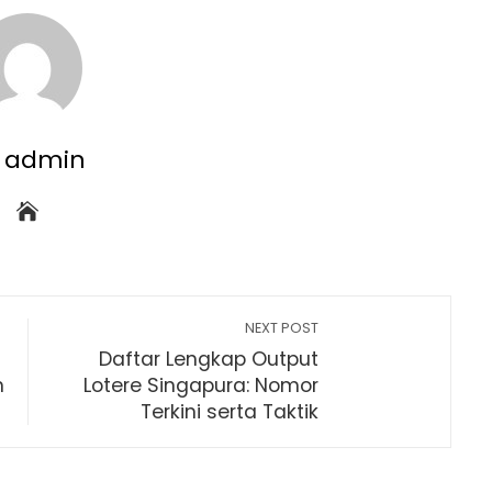
 admin
NEXT POST
Daftar Lengkap Output
n
Lotere Singapura: Nomor
Terkini serta Taktik