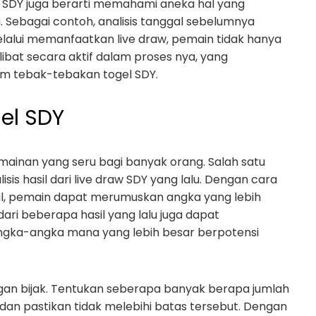
w SDY juga berarti memahami aneka hal yang
Sebagai contoh, analisis tanggal sebelumnya
alui memanfaatkan live draw, pemain tidak hanya
ibat secara aktif dalam proses nya, yang
am tebak-tebakan togel SDY.
el SDY
ainan yang seru bagi banyak orang. Salah satu
is hasil dari live draw SDY yang lalu. Dengan cara
cul, pemain dapat merumuskan angka yang lebih
dari beberapa hasil yang lalu juga dapat
gka-angka mana yang lebih besar berpotensi
ngan bijak. Tentukan seberapa banyak berapa jumlah
dan pastikan tidak melebihi batas tersebut. Dengan