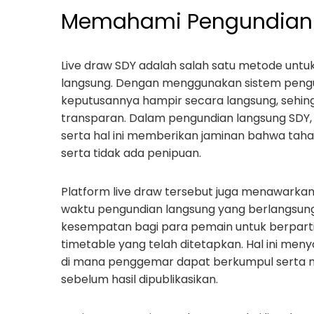
Memahami Pengundian 
Live draw SDY adalah salah satu metode untu
langsung. Dengan menggunakan sistem pengun
keputusannya hampir secara langsung, sehin
transparan. Dalam pengundian langsung SDY, 
serta hal ini memberikan jaminan bahwa tah
serta tidak ada penipuan.
Platform live draw tersebut juga menawarkan 
waktu pengundian langsung yang berlangsung 
kesempatan bagi para pemain untuk berpart
timetable yang telah ditetapkan. Hal ini me
di mana penggemar dapat berkumpul serta 
sebelum hasil dipublikasikan.