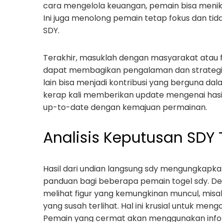
cara mengelola keuangan, pemain bisa menik
Ini juga menolong pemain tetap fokus dan tida
SDY.
Terakhir, masuklah dengan masyarakat atau fo
dapat membagikan pengalaman dan strategi 
lain bisa menjadi kontribusi yang berguna dal
kerap kali memberikan update mengenai hasi
up-to-date dengan kemajuan permainan.
Analisis Keputusan SDY T
Hasil dari undian langsung sdy mengungkapk
panduan bagi beberapa pemain togel sdy. Deng
melihat figur yang kemungkinan muncul, mis
yang susah terlihat. Hal ini krusial untuk men
Pemain yang cermat akan menggunakan info