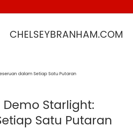
CHELSEYBRANHAM.COM
Keseruan dalam Setiap Satu Putaran
Demo Starlight:
etiap Satu Putaran