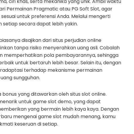
ma, ciri khas, serta mekanika yang unik. Ambil waktu
 Permainan Pragmatic atau PG Soft Slot, agar
suai untuk preferensi Anda. Melalui mengerti
setiap secara dapat lebih yakin.
sanya disajikan dari situs perjudian online
inkan tanpa risiko menyerahkan uang asli. Cobalah
an memperhatikan pola pembayarannya, sehingga
baik untuk bertaruh lebih besar. Selain itu, dengan
 beradaptasi terhadap mekanisme permainan
uang sungguhan.
 bonus yang ditawarkan oleh situs slot online.
menarik untuk game slot demo, yang dapat
emberikan yang bermain lebih kaya kaya. Dengan
terbaru mengenai game slot mudah menang, kamu
mati keseruan di setiap.