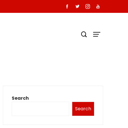
Search
Search