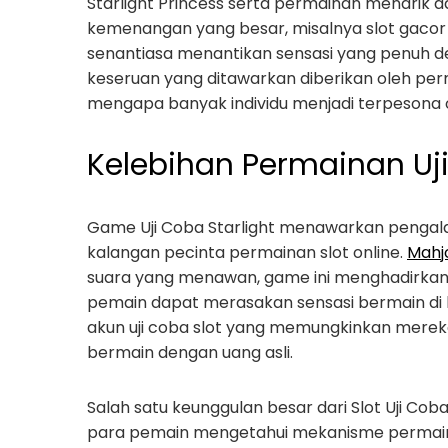
Starlight Princess serta permainan menarik d
kemenangan yang besar, misalnya slot gac
senantiasa menantikan sensasi yang penuh deng
keseruan yang ditawarkan diberikan oleh per
mengapa banyak individu menjadi terpesona o
Kelebihan Permainan Uji
Game Uji Coba Starlight menawarkan penga
kalangan pecinta permainan slot online.
Mahj
suara yang menawan, game ini menghadirkan
pemain dapat merasakan sensasi bermain di ka
akun uji coba slot yang memungkinkan merek
bermain dengan uang asli.
Salah satu keunggulan besar dari Slot Uji 
para pemain mengetahui mekanisme permainan. 