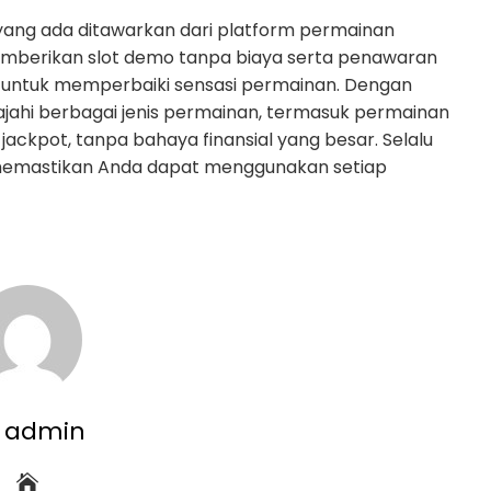
yang ada ditawarkan dari platform permainan
memberikan slot demo tanpa biaya serta penawaran
untuk memperbaiki sensasi permainan. Dengan
jahi berbagai jenis permainan, termasuk permainan
jackpot, tanpa bahaya finansial yang besar. Selalu
memastikan Anda dapat menggunakan setiap
 admin