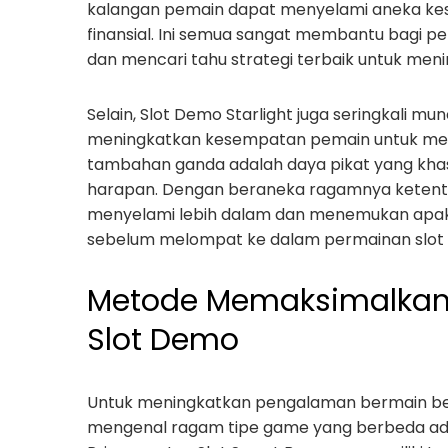
kalangan pemain dapat menyelami aneka ke
finansial. Ini semua sangat membantu bagi p
dan mencari tahu strategi terbaik untuk meni
Selain, Slot Demo Starlight juga seringkali m
meningkatkan kesempatan pemain untuk menang.
tambahan ganda adalah daya pikat yang khas
harapan. Dengan beraneka ragamnya ketentu
menyelami lebih dalam dan menemukan apakah
sebelum melompat ke dalam permainan slot s
Metode Memaksimalkan
Slot Demo
Untuk meningkatkan pengalaman bermain berm
mengenal ragam tipe game yang berbeda ada.