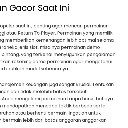
n Gacor Saat Ini
puler saat ini, penting agar mencari permainan
gi atau Return To Player. Permainan yang memiliki
rung memberikan kemenangan lebih optimal selama
eraneka jenis slot, misalnya permainan demo
 bintang, yang terkenal menyuguhkan pengalaman
atkan rekening demo permainan agar mengetahui
rtaruhkan modal sebenarnya.
manajemen keuangan juga sangat krusial. Tentukan
an dan tidak melebihi batas tersebut.
 Anda mengalami permainan tanpa harus bahaya
n mendapatkan mencoba taktik berbeda serta
uhan atau berhenti bermain. Ingatlah untuk
r bermain lebih dari batas anggaran anggarkan.