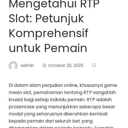
Mengetahui RTP
Slot: Petunjuk
Komprehensif
untuk Pemain
admin
October 20, 2025
Di dalam alam perjudian online, khususnya game
mesin slot, pemahaman tentang RTP sangatlah
krusial bagi setiap individu pemain. RTP adalah
prosentase yang menunjukkan seberapa besar
modal yang seharusnya diserahkan kembali
kepada pemain dari seluruh bet yang