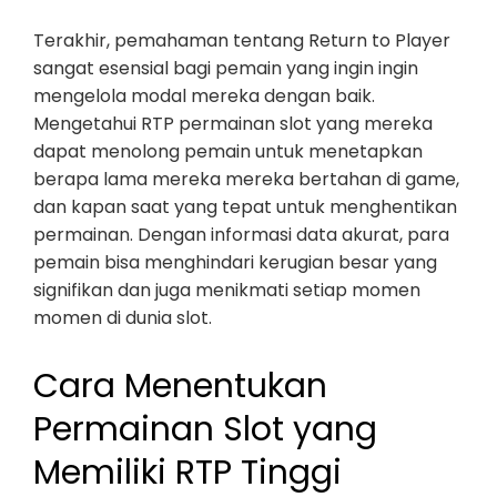
Terakhir, pemahaman tentang Return to Player
sangat esensial bagi pemain yang ingin ingin
mengelola modal mereka dengan baik.
Mengetahui RTP permainan slot yang mereka
dapat menolong pemain untuk menetapkan
berapa lama mereka mereka bertahan di game,
dan kapan saat yang tepat untuk menghentikan
permainan. Dengan informasi data akurat, para
pemain bisa menghindari kerugian besar yang
signifikan dan juga menikmati setiap momen
momen di dunia slot.
Cara Menentukan
Permainan Slot yang
Memiliki RTP Tinggi