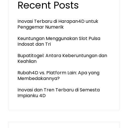
Recent Posts
Inovasi Terbaru di Harapan4D untuk
Penggemar Numerik
Keuntungan Menggunakan Slot Pulsa
Indosat dan Tri
Bupatitogel: Antara Keberuntungan dan
Keahlian
Rubah4D vs. Platform Lain: Apa yang
Membedakannya?
Inovasi dan Tren Terbaru di Semesta
Impianku 4D