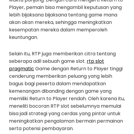
Player, pemain bisa mengambil keputusan yang
lebih bijaksana bijaksana tentang game mana
akan akan mereka, sehingga meningkatkan
kesempatan mereka dalam memperoleh
keuntungan.
Selain itu, RTP juga memberikan citra tentang
seberapa adil sebuah game slot.
rtp slot
pragmatic
Game dengan Return to Player tinggi
cenderung memberikan peluang yang lebih
bagus bagi peserta dalam mendapatkan
kemenangan dibanding dengan game yang
memiliki Return to Player rendah. Oleh karena itu,
meneliti bocoran RTP slot sebelumnya memulai
bisa jadi strategi yang cerdas yang pintar untuk
meningkatkan pengalaman bermain permainan
serta potensi pembayaran.