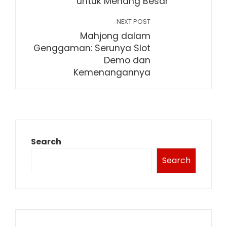
untuk Menang Besar
NEXT POST
Mahjong dalam
Genggaman: Serunya Slot
Demo dan
Kemenangannya
Search
Search