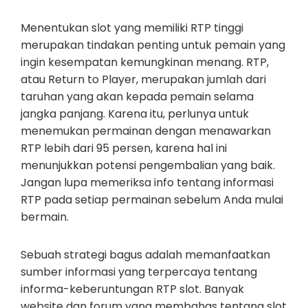
Menentukan slot yang memiliki RTP tinggi
merupakan tindakan penting untuk pemain yang
ingin kesempatan kemungkinan menang. RTP,
atau Return to Player, merupakan jumlah dari
taruhan yang akan kepada pemain selama
jangka panjang. Karena itu, perlunya untuk
menemukan permainan dengan menawarkan
RTP lebih dari 95 persen, karena hal ini
menunjukkan potensi pengembalian yang baik.
Jangan lupa memeriksa info tentang informasi
RTP pada setiap permainan sebelum Anda mulai
bermain.
Sebuah strategi bagus adalah memanfaatkan
sumber informasi yang terpercaya tentang
informa-keberuntungan RTP slot. Banyak
website dan forum yang membahas tentang slot