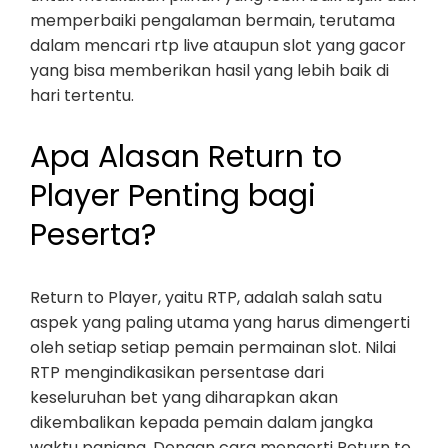
memperbaiki pengalaman bermain, terutama
dalam mencari rtp live ataupun slot yang gacor
yang bisa memberikan hasil yang lebih baik di
hari tertentu.
Apa Alasan Return to
Player Penting bagi
Peserta?
Return to Player, yaitu RTP, adalah salah satu
aspek yang paling utama yang harus dimengerti
oleh setiap setiap pemain permainan slot. Nilai
RTP mengindikasikan persentase dari
keseluruhan bet yang diharapkan akan
dikembalikan kepada pemain dalam jangka
waktu panjang. Dengan cara mengerti Return to