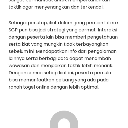
taktik agar menyenangkan dan terkendali.
Sebagai penutup, ikut dalam geng pemain lotere
SGP pun bisa jadi strategi yang cermat. Interaksi
dengan peserta lain bisa memberi pengetahuan
serta kiat yang mungkin tidak terbayangkan
sebelum ini. Mendapatkan info dari pengalaman
lainnya serta berbagi data dapat menambah
wawasan dan menjadikan taktik lebih menarik.
Dengan semua setiap kiat ini, peserta pemula
bisa memanfaatkan peluang yang ada pada
ranah togel online dengan lebih optimal.