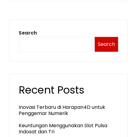
Search
Search
Recent Posts
Inovasi Terbaru di Harapan4D untuk
Penggemar Numerik
Keuntungan Menggunakan Slot Pulsa
Indosat dan Tri