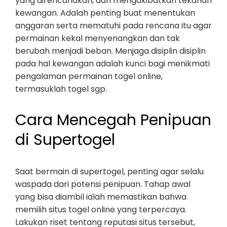
yang direncanakan, dan mengakibatkan tekanan
kewangan. Adalah penting buat menentukan
anggaran serta mematuhi pada rencana itu agar
permainan kekal menyenangkan dan tak
berubah menjadi beban. Menjaga disiplin disiplin
pada hal kewangan adalah kunci bagi menikmati
pengalaman permainan togel online,
termasuklah togel sgp.
Cara Mencegah Penipuan
di Supertogel
Saat bermain di supertogel, penting agar selalu
waspada dari potensi penipuan. Tahap awal
yang bisa diambil ialah memastikan bahwa
memilih situs togel online yang terpercaya.
Lakukan riset tentang reputasi situs tersebut,