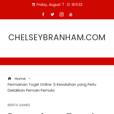
Skip
Friday, August 7
19:11:33
to
content
CHELSEYBRANHAM.COM
Home
Permainan Togel Online: 5 Kesalahan yang Perlu
Dielakkan Pemain Pemula
BERITA GAMES