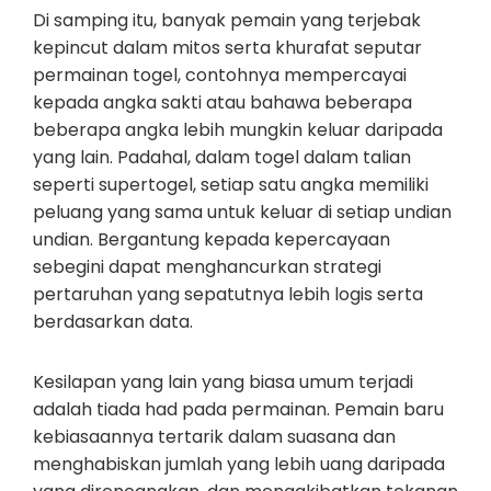
Di samping itu, banyak pemain yang terjebak
kepincut dalam mitos serta khurafat seputar
permainan togel, contohnya mempercayai
kepada angka sakti atau bahawa beberapa
beberapa angka lebih mungkin keluar daripada
yang lain. Padahal, dalam togel dalam talian
seperti supertogel, setiap satu angka memiliki
peluang yang sama untuk keluar di setiap undian
undian. Bergantung kepada kepercayaan
sebegini dapat menghancurkan strategi
pertaruhan yang sepatutnya lebih logis serta
berdasarkan data.
Kesilapan yang lain yang biasa umum terjadi
adalah tiada had pada permainan. Pemain baru
kebiasaannya tertarik dalam suasana dan
menghabiskan jumlah yang lebih uang daripada