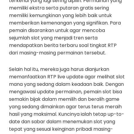
terkenal yang lagi sering dipilih. Permainan yang
memiliki ekstra serta putaran gratis sering
memiliki kemungkinan yang lebih baik untuk
memberikan kemenangan yang signifikan. Para
pemain disarankan untuk agar mencoba
sejumlah slot yang menjadi tren serta
mendapatkan berita terbaru soal tingkat RTP
dari masing-masing permainan tersebut.
Selain hal itu, mereka juga harus dianjurkan
memanfaatkan RTP live update agar melihat slot
mana yang sedang dalam keadaan baik. Dengan
mengawasi update permainan, pemain slot bisa
semakin bijak dalam memilih dan beralih game
yang sedang dimainkan agar terus terus meraih
hasil yang maksimal. Kuncinya ialah tetap up-to-
date dan sabar dalam menemukan slot yang
tepat yang sesuai keinginan pribadi masing-