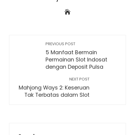
PREVIOUS POST
5 Manfaat Bermain
Permainan Slot Indosat
dengan Deposit Pulsa
NEXT POST
Mahjong Ways 2: Keseruan
Tak Terbatas dalam Slot