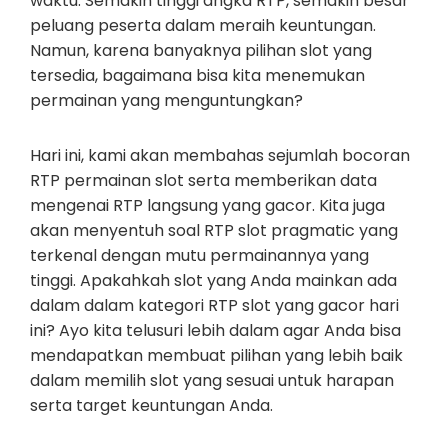
waktu. Semakin tinggi angka RTP, semakin besar
peluang peserta dalam meraih keuntungan.
Namun, karena banyaknya pilihan slot yang
tersedia, bagaimana bisa kita menemukan
permainan yang menguntungkan?
Hari ini, kami akan membahas sejumlah bocoran
RTP permainan slot serta memberikan data
mengenai RTP langsung yang gacor. Kita juga
akan menyentuh soal RTP slot pragmatic yang
terkenal dengan mutu permainannya yang
tinggi. Apakahkah slot yang Anda mainkan ada
dalam dalam kategori RTP slot yang gacor hari
ini? Ayo kita telusuri lebih dalam agar Anda bisa
mendapatkan membuat pilihan yang lebih baik
dalam memilih slot yang sesuai untuk harapan
serta target keuntungan Anda.