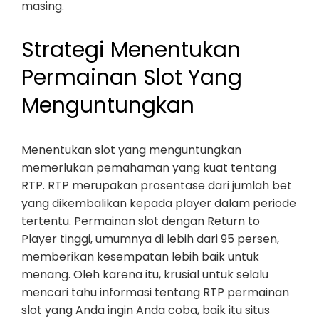
masing.
Strategi Menentukan
Permainan Slot Yang
Menguntungkan
Menentukan slot yang menguntungkan
memerlukan pemahaman yang kuat tentang
RTP. RTP merupakan prosentase dari jumlah bet
yang dikembalikan kepada player dalam periode
tertentu. Permainan slot dengan Return to
Player tinggi, umumnya di lebih dari 95 persen,
memberikan kesempatan lebih baik untuk
menang. Oleh karena itu, krusial untuk selalu
mencari tahu informasi tentang RTP permainan
slot yang Anda ingin Anda coba, baik itu situs