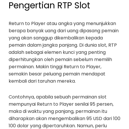
Pengertian RTP Slot
Return to Player atau angka yang menunjukkan
berapa banyak uang dari uang dipasang pemain
yang akan sanggup dikembalikan kepada
pemain dalam jangka panjang. Di dunia slot, RTP
adalah sebagai elemen kunci yang penting
diperhitungkan oleh pemain sebelum memilih
permainan. Makin tinggi Return to Player,
semakin besar peluang pemain mendapat
kembali dari taruhan mereka.
Contohnya, apabila sebuah permainan slot
mempunyai Return to Player senilai 95 persen,
maka di waktu yang panjang, permainan itu
diharapkan akan mengembalikan 95 USD dari 100
100 dolar yang dipertaruhkan. Namun, perlu