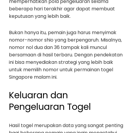
memperhatikan pola pengeluaran selama
beberapa hari terakhir agar dapat membuat
keputusan yang lebih baik.
Bukan hanya itu, pemain juga harus menyimak
nomor-nomor shio yang berpengaruh. Misalnya,
nomor nol dua dan 36 tampak kali muncul
bersamaan di hasil terbaru. Dengan pendekatan
ini bisa menyediakan strategi yang lebih baik
untuk memilih nomor untuk permainan togel
Singapore malam ini.
Keluaran dan
Pengeluaran Togel
Hasil togel merupakan data yang sangat penting
bagi beberapa pemain yang ingin mengetahui