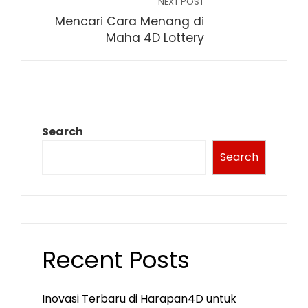
NEXT POST
Mencari Cara Menang di
Maha 4D Lottery
Search
Search
Recent Posts
Inovasi Terbaru di Harapan4D untuk