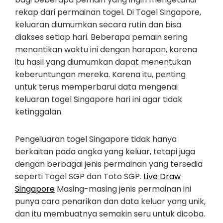
rekap dari permainan togel. Di Togel Singapore,
keluaran diumumkan secara rutin dan bisa
diakses setiap hari. Beberapa pemain sering
menantikan waktu ini dengan harapan, karena
itu hasil yang diumumkan dapat menentukan
keberuntungan mereka. Karena itu, penting
untuk terus memperbarui data mengenai
keluaran togel Singapore hari ini agar tidak
ketinggalan.
Pengeluaran togel Singapore tidak hanya
berkaitan pada angka yang keluar, tetapi juga
dengan berbagai jenis permainan yang tersedia
seperti Togel SGP dan Toto SGP.
Live Draw
Singapore
Masing-masing jenis permainan ini
punya cara penarikan dan data keluar yang unik,
dan itu membuatnya semakin seru untuk dicoba.