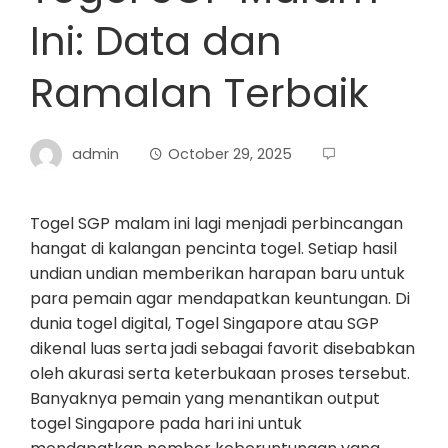
Ini: Data dan
Ramalan Terbaik
admin
October 29, 2025
Togel SGP malam ini lagi menjadi perbincangan
hangat di kalangan pencinta togel. Setiap hasil
undian undian memberikan harapan baru untuk
para pemain agar mendapatkan keuntungan. Di
dunia togel digital, Togel Singapore atau SGP
dikenal luas serta jadi sebagai favorit disebabkan
oleh akurasi serta keterbukaan proses tersebut.
Banyaknya pemain yang menantikan output
togel Singapore pada hari ini untuk