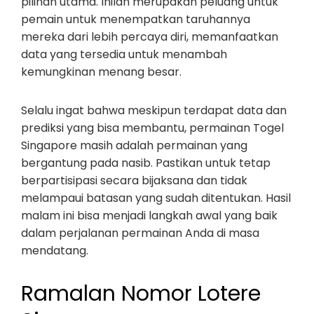
pilihan utama. Inilah merupakan peluang untuk
pemain untuk menempatkan taruhannya
mereka dari lebih percaya diri, memanfaatkan
data yang tersedia untuk menambah
kemungkinan menang besar.
Selalu ingat bahwa meskipun terdapat data dan
prediksi yang bisa membantu, permainan Togel
Singapore masih adalah permainan yang
bergantung pada nasib. Pastikan untuk tetap
berpartisipasi secara bijaksana dan tidak
melampaui batasan yang sudah ditentukan. Hasil
malam ini bisa menjadi langkah awal yang baik
dalam perjalanan permainan Anda di masa
mendatang.
Ramalan Nomor Lotere