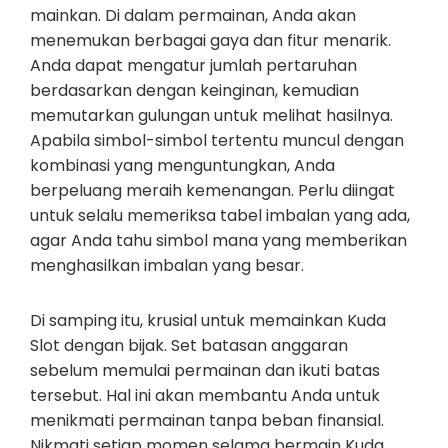
mainkan. Di dalam permainan, Anda akan
menemukan berbagai gaya dan fitur menarik.
Anda dapat mengatur jumlah pertaruhan
berdasarkan dengan keinginan, kemudian
memutarkan gulungan untuk melihat hasilnya.
Apabila simbol-simbol tertentu muncul dengan
kombinasi yang menguntungkan, Anda
berpeluang meraih kemenangan. Perlu diingat
untuk selalu memeriksa tabel imbalan yang ada,
agar Anda tahu simbol mana yang memberikan
menghasilkan imbalan yang besar.
Di samping itu, krusial untuk memainkan Kuda
Slot dengan bijak. Set batasan anggaran
sebelum memulai permainan dan ikuti batas
tersebut. Hal ini akan membantu Anda untuk
menikmati permainan tanpa beban finansial.
Nikmati setiap momen selama bermain Kuda