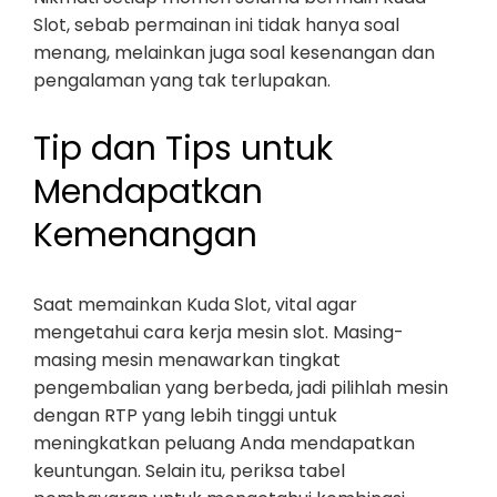
Slot, sebab permainan ini tidak hanya soal
menang, melainkan juga soal kesenangan dan
pengalaman yang tak terlupakan.
Tip dan Tips untuk
Mendapatkan
Kemenangan
Saat memainkan Kuda Slot, vital agar
mengetahui cara kerja mesin slot. Masing-
masing mesin menawarkan tingkat
pengembalian yang berbeda, jadi pilihlah mesin
dengan RTP yang lebih tinggi untuk
meningkatkan peluang Anda mendapatkan
keuntungan. Selain itu, periksa tabel