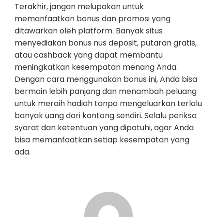
Terakhir, jangan melupakan untuk
memanfaatkan bonus dan promosi yang
ditawarkan oleh platform. Banyak situs
menyediakan bonus nus deposit, putaran gratis,
atau cashback yang dapat membantu
meningkatkan kesempatan menang Anda.
Dengan cara menggunakan bonus ini, Anda bisa
bermain lebih panjang dan menambah peluang
untuk meraih hadiah tanpa mengeluarkan terlalu
banyak uang dari kantong sendiri. Selalu periksa
syarat dan ketentuan yang dipatuhi, agar Anda
bisa memanfaatkan setiap kesempatan yang
ada.