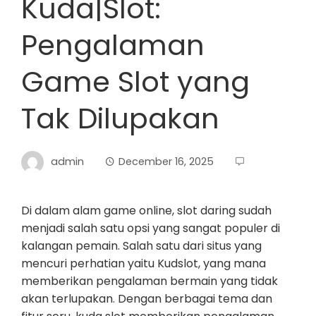
Kuda|Slot:
Pengalaman
Game Slot yang
Tak Dilupakan
admin
December 16, 2025
Di dalam alam game online, slot daring sudah
menjadi salah satu opsi yang sangat populer di
kalangan pemain. Salah satu dari situs yang
mencuri perhatian yaitu Kudslot, yang mana
memberikan pengalaman bermain yang tidak
akan terlupakan. Dengan berbagai tema dan