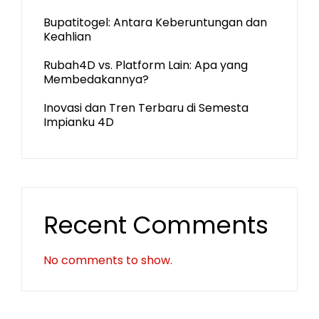
Bupatitogel: Antara Keberuntungan dan
Keahlian
Rubah4D vs. Platform Lain: Apa yang
Membedakannya?
Inovasi dan Tren Terbaru di Semesta
Impianku 4D
Recent Comments
No comments to show.