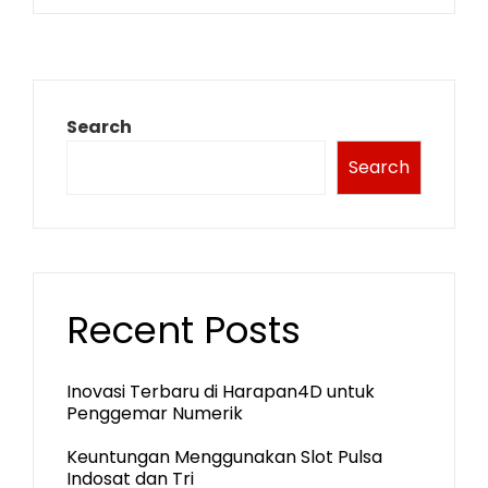
Search
Search
Recent Posts
Inovasi Terbaru di Harapan4D untuk
Penggemar Numerik
Keuntungan Menggunakan Slot Pulsa
Indosat dan Tri