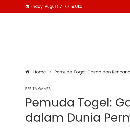
Skip
Friday, August 7
19:01:01
to
content
Home
Pemuda Togel: Gairah dan Rencana
BERITA GAMES
Pemuda Togel: G
dalam Dunia Perm