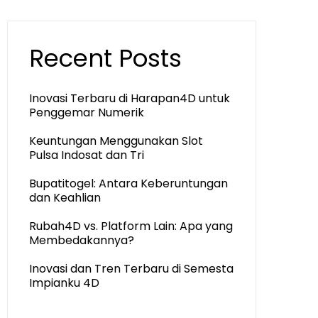
Recent Posts
Inovasi Terbaru di Harapan4D untuk
Penggemar Numerik
Keuntungan Menggunakan Slot
Pulsa Indosat dan Tri
Bupatitogel: Antara Keberuntungan
dan Keahlian
Rubah4D vs. Platform Lain: Apa yang
Membedakannya?
Inovasi dan Tren Terbaru di Semesta
Impianku 4D