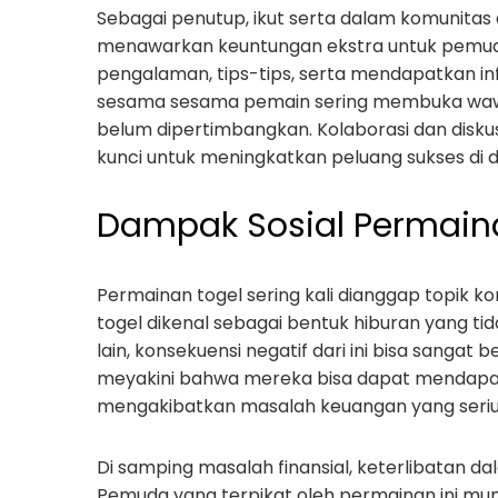
Sebagai penutup, ikut serta dalam komunita
menawarkan keuntungan ekstra untuk pemuda t
pengalaman, tips-tips, serta mendapatkan in
sesama sesama pemain sering membuka wawas
belum dipertimbangkan. Kolaborasi dan diskusi
kunci untuk meningkatkan peluang sukses di 
Dampak Sosial Permain
Permainan togel sering kali dianggap topik ko
togel dikenal sebagai bentuk hiburan yang ti
lain, konsekuensi negatif dari ini bisa sangat
meyakini bahwa mereka bisa dapat mendapatk
mengakibatkan masalah keuangan yang serius
Di samping masalah finansial, keterlibatan da
Pemuda yang terpikat oleh permainan ini mun