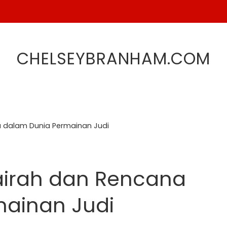
CHELSEYBRANHAM.COM
 dalam Dunia Permainan Judi
airah dan Rencana
ainan Judi