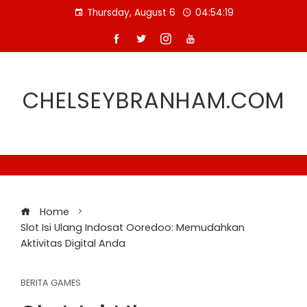
Skip
Thursday, August 6
04:54:20
to
content
CHELSEYBRANHAM.COM
Home
Slot Isi Ulang Indosat Ooredoo: Memudahkan
Aktivitas Digital Anda
BERITA GAMES