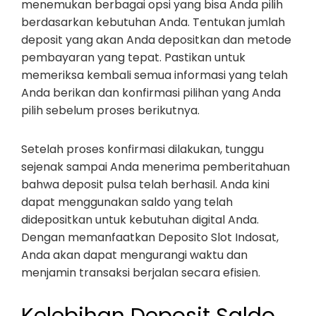
menemukan berbagai opsi yang bisa Anda pilih
berdasarkan kebutuhan Anda. Tentukan jumlah
deposit yang akan Anda depositkan dan metode
pembayaran yang tepat. Pastikan untuk
memeriksa kembali semua informasi yang telah
Anda berikan dan konfirmasi pilihan yang Anda
pilih sebelum proses berikutnya.
Setelah proses konfirmasi dilakukan, tunggu
sejenak sampai Anda menerima pemberitahuan
bahwa deposit pulsa telah berhasil. Anda kini
dapat menggunakan saldo yang telah
didepositkan untuk kebutuhan digital Anda.
Dengan memanfaatkan Deposito Slot Indosat,
Anda akan dapat mengurangi waktu dan
menjamin transaksi berjalan secara efisien.