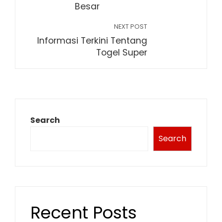
Besar
NEXT POST
Informasi Terkini Tentang
Togel Super
Search
Search
Recent Posts