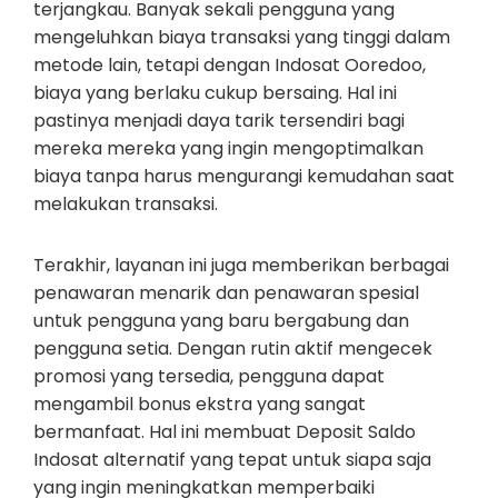
terjangkau. Banyak sekali pengguna yang
mengeluhkan biaya transaksi yang tinggi dalam
metode lain, tetapi dengan Indosat Ooredoo,
biaya yang berlaku cukup bersaing. Hal ini
pastinya menjadi daya tarik tersendiri bagi
mereka mereka yang ingin mengoptimalkan
biaya tanpa harus mengurangi kemudahan saat
melakukan transaksi.
Terakhir, layanan ini juga memberikan berbagai
penawaran menarik dan penawaran spesial
untuk pengguna yang baru bergabung dan
pengguna setia. Dengan rutin aktif mengecek
promosi yang tersedia, pengguna dapat
mengambil bonus ekstra yang sangat
bermanfaat. Hal ini membuat Deposit Saldo
Indosat alternatif yang tepat untuk siapa saja
yang ingin meningkatkan memperbaiki