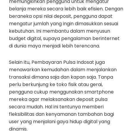
memungkinkan pengguna untuk mengatur
belanja mereka secara lebih baik efisien. Dengan
beraneka opsi nilai deposit, pengguna dapat
mengatur jumlah yang ingin dimasukkan sesuai
kebutuhan. Ini membantu dalam menyusun
budget digital, supaya pengalaman berinternet
di dunia maya menjadi lebih terencana.
Selain itu, Pembayaran Pulsa Indosat juga
menawarkan kemudahan dalam menjalankan
transaksi dimana saja dan kapan saja. Tanpa
perlu berkunjung ke toko fisik atau gerai,
pengguna cukup menggunakan smartphone
mereka agar melaksanakan deposit pulsa
secara mudah. Hal ini tentunya memberi
fleksibilitas dan kenyamanan tambahan bagi
user yang menjalani gaya hidup digital yang
dinamis.