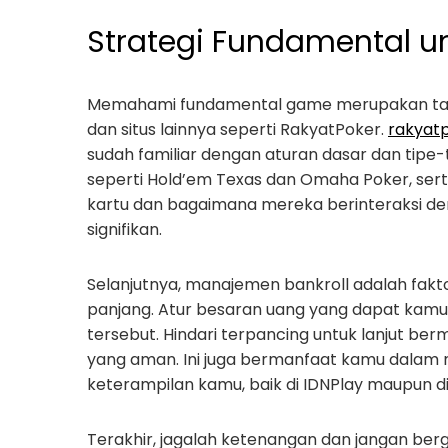
Strategi Fundamental u
Memahami fundamental game merupakan taha
dan situs lainnya seperti RakyatPoker.
rakyat
sudah familiar dengan aturan dasar dan tipe-
seperti Hold’em Texas dan Omaha Poker, serta
kartu dan bagaimana mereka berinteraksi d
signifikan.
Selanjutnya, manajemen bankroll adalah fakt
panjang. Atur besaran uang yang dapat kamu 
tersebut. Hindari terpancing untuk lanjut ber
yang aman. Ini juga bermanfaat kamu dalam 
keterampilan kamu, baik di IDNPlay maupun di 
Terakhir, jagalah ketenangan dan jangan berge