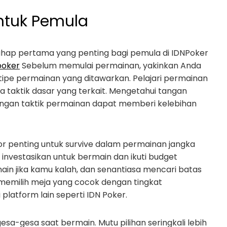
ntuk Pemula
p pertama yang penting bagi pemula di IDNPoker
poker
Sebelum memulai permainan, yakinkan Anda
tipe permainan yang ditawarkan. Pelajari permainan
 taktik dasar yang terkait. Mengetahui tangan
engan taktik permainan dapat memberi kelebihan
or penting untuk survive dalam permainan jangka
investasikan untuk bermain dan ikuti budget
main jika kamu kalah, dan senantiasa mencari batas
memilih meja yang cocok dengan tingkat
platform lain seperti IDN Poker.
sa-gesa saat bermain. Mutu pilihan seringkali lebih