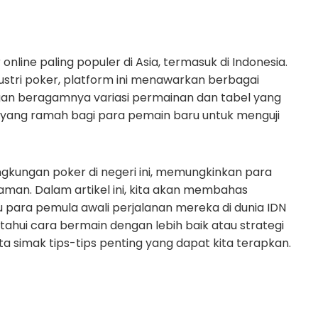
online paling populer di Asia, termasuk di Indonesia.
dustri poker, platform ini menawarkan berbagai
gan beragamnya variasi permainan dan tabel yang
us yang ramah bagi para pemain baru untuk menguji
ngkungan poker di negeri ini, memungkinkan para
man. Dalam artikel ini, kita akan membahas
 para pemula awali perjalanan mereka di dunia IDN
ahui cara bermain dengan lebih baik atau strategi
 simak tips-tips penting yang dapat kita terapkan.