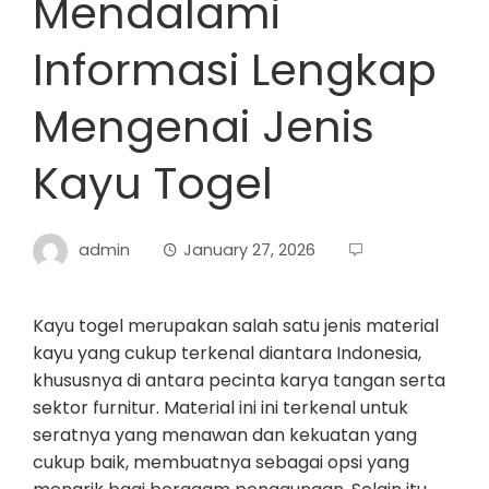
Mendalami
Informasi Lengkap
Mengenai Jenis
Kayu Togel
admin
January 27, 2026
Kayu togel merupakan salah satu jenis material
kayu yang cukup terkenal diantara Indonesia,
khususnya di antara pecinta karya tangan serta
sektor furnitur. Material ini ini terkenal untuk
seratnya yang menawan dan kekuatan yang
cukup baik, membuatnya sebagai opsi yang