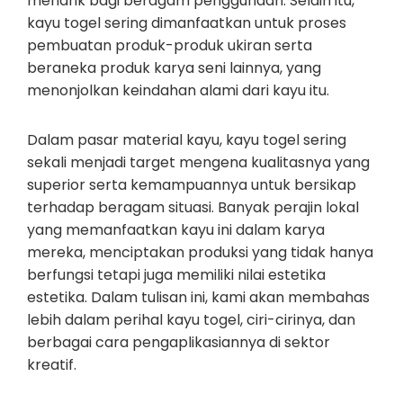
menarik bagi beragam penggunaan. Selain itu,
kayu togel sering dimanfaatkan untuk proses
pembuatan produk-produk ukiran serta
beraneka produk karya seni lainnya, yang
menonjolkan keindahan alami dari kayu itu.
Dalam pasar material kayu, kayu togel sering
sekali menjadi target mengena kualitasnya yang
superior serta kemampuannya untuk bersikap
terhadap beragam situasi. Banyak perajin lokal
yang memanfaatkan kayu ini dalam karya
mereka, menciptakan produksi yang tidak hanya
berfungsi tetapi juga memiliki nilai estetika
estetika. Dalam tulisan ini, kami akan membahas
lebih dalam perihal kayu togel, ciri-cirinya, dan
berbagai cara pengaplikasiannya di sektor
kreatif.