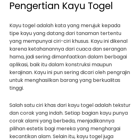
Pengertian Kayu Togel
Kayu togel adalah kata yang merujuk kepada
tipe kayu yang datang dari tanaman tertentu
yang mempunyai ciri-ciri khusus. Kayu ini dikenal
karena ketahanannya dari cuaca dan serangan
hama, jadi sering dimanfaatkan dalam berbagai
aplikasi, baik itu dalam konstruksi maupun
kerajinan. Kayu ini pun sering dicari oleh pengrajin
untuk menghasilkan barang yang berkualitas
tinggi.
Salah satu ciri khas dari kayu togel adalah tekstur
dan corak yang indah. Setiap bagian kayu punya
corak alami yang berbeda, menjadikannya
pilihan estetis bagi mereka yang menghargai
kecantikan alam. Selain itu, kayu togel juga