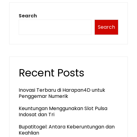
Search
Search
Recent Posts
Inovasi Terbaru di Harapan4D untuk
Penggemar Numerik
Keuntungan Menggunakan Slot Pulsa
Indosat dan Tri
Bupatitogel: Antara Keberuntungan dan
Keahlian