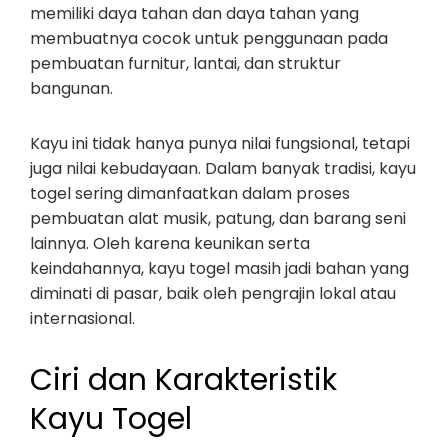
memiliki daya tahan dan daya tahan yang
membuatnya cocok untuk penggunaan pada
pembuatan furnitur, lantai, dan struktur
bangunan.
Kayu ini tidak hanya punya nilai fungsional, tetapi
juga nilai kebudayaan. Dalam banyak tradisi, kayu
togel sering dimanfaatkan dalam proses
pembuatan alat musik, patung, dan barang seni
lainnya. Oleh karena keunikan serta
keindahannya, kayu togel masih jadi bahan yang
diminati di pasar, baik oleh pengrajin lokal atau
internasional.
Ciri dan Karakteristik
Kayu Togel