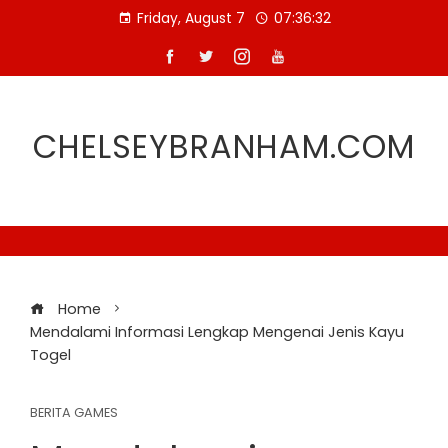
Skip
Friday, August 7
07:36:32
to
content
CHELSEYBRANHAM.COM
Home
Mendalami Informasi Lengkap Mengenai Jenis Kayu
Togel
BERITA GAMES