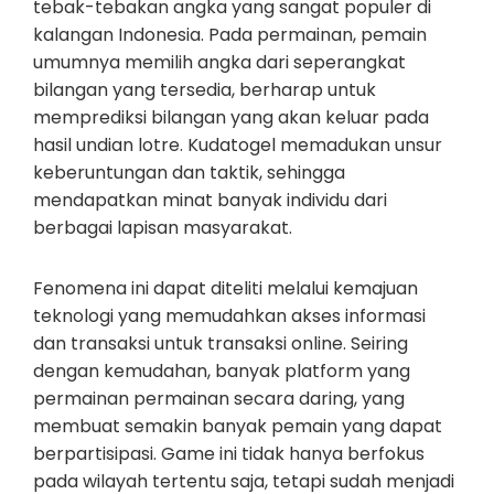
tebak-tebakan angka yang sangat populer di
kalangan Indonesia. Pada permainan, pemain
umumnya memilih angka dari seperangkat
bilangan yang tersedia, berharap untuk
memprediksi bilangan yang akan keluar pada
hasil undian lotre. Kudatogel memadukan unsur
keberuntungan dan taktik, sehingga
mendapatkan minat banyak individu dari
berbagai lapisan masyarakat.
Fenomena ini dapat diteliti melalui kemajuan
teknologi yang memudahkan akses informasi
dan transaksi untuk transaksi online. Seiring
dengan kemudahan, banyak platform yang
permainan permainan secara daring, yang
membuat semakin banyak pemain yang dapat
berpartisipasi. Game ini tidak hanya berfokus
pada wilayah tertentu saja, tetapi sudah menjadi