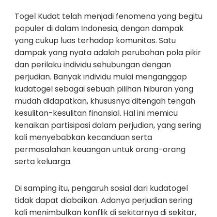
Togel Kudat telah menjadi fenomena yang begitu
populer di dalam Indonesia, dengan dampak
yang cukup luas terhadap komunitas. Satu
dampak yang nyata adalah perubahan pola pikir
dan perilaku individu sehubungan dengan
perjudian. Banyak individu mulai menganggap
kudatogel sebagai sebuah pilihan hiburan yang
mudah didapatkan, khususnya ditengah tengah
kesulitan-kesulitan finansial. Hal ini memicu
kenaikan partisipasi dalam perjudian, yang sering
kali menyebabkan kecanduan serta
permasalahan keuangan untuk orang-orang
serta keluarga.
Di samping itu, pengaruh sosial dari kudatogel
tidak dapat diabaikan. Adanya perjudian sering
kali menimbulkan konflik di sekitarnya di sekitar,