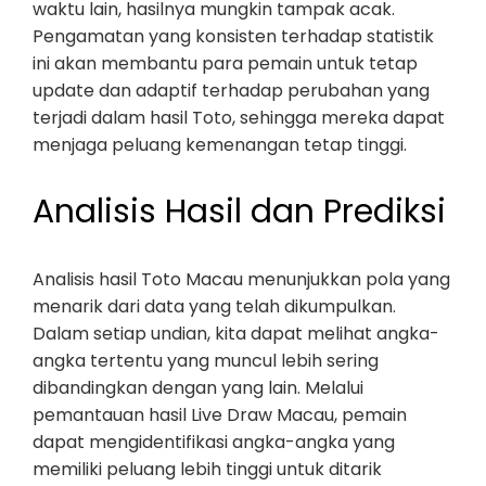
waktu lain, hasilnya mungkin tampak acak.
Pengamatan yang konsisten terhadap statistik
ini akan membantu para pemain untuk tetap
update dan adaptif terhadap perubahan yang
terjadi dalam hasil Toto, sehingga mereka dapat
menjaga peluang kemenangan tetap tinggi.
Analisis Hasil dan Prediksi
Analisis hasil Toto Macau menunjukkan pola yang
menarik dari data yang telah dikumpulkan.
Dalam setiap undian, kita dapat melihat angka-
angka tertentu yang muncul lebih sering
dibandingkan dengan yang lain. Melalui
pemantauan hasil Live Draw Macau, pemain
dapat mengidentifikasi angka-angka yang
memiliki peluang lebih tinggi untuk ditarik