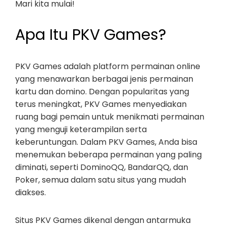
Mari kita mulai!
Apa Itu PKV Games?
PKV Games adalah platform permainan online
yang menawarkan berbagai jenis permainan
kartu dan domino. Dengan popularitas yang
terus meningkat, PKV Games menyediakan
ruang bagi pemain untuk menikmati permainan
yang menguji keterampilan serta
keberuntungan. Dalam PKV Games, Anda bisa
menemukan beberapa permainan yang paling
diminati, seperti DominoQQ, BandarQQ, dan
Poker, semua dalam satu situs yang mudah
diakses.
Situs PKV Games dikenal dengan antarmuka