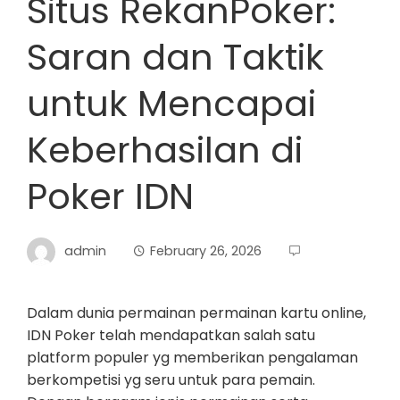
Situs RekanPoker:
Saran dan Taktik
untuk Mencapai
Keberhasilan di
Poker IDN
admin
February 26, 2026
Dalam dunia permainan permainan kartu online,
IDN Poker telah mendapatkan salah satu
platform populer yg memberikan pengalaman
berkompetisi yg seru untuk para pemain.