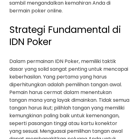
sambil mengandalkan kemahiran Anda di
bermain poker online.
Strategi Fundamental di
IDN Poker
Dalam permainan IDN Poker, memiliki taktik
dasar yang solid sangat penting untuk mencapai
keberhasilan. Yang pertama yang harus
diperhitungkan adalah pemilihan tangan awal.
Pemain harus cermat dalam menentukan
tangan mana yang layak dimainkan. Tidak semua
tangan harus ikut; pilihlah tangan yang memiliki
kemungkinan paling baik untuk kemenangan,
seperti pasangan tinggi atau kartu konektor
yang sesuai. Menguasai pemilihan tangan awal
dapat membangkitkan peluang Anda untuk