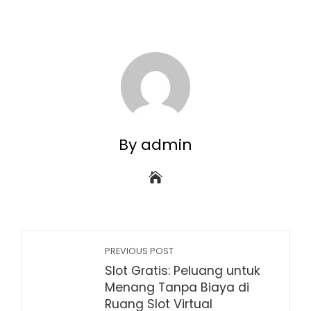
By admin
PREVIOUS POST
Slot Gratis: Peluang untuk
Menang Tanpa Biaya di
Ruang Slot Virtual