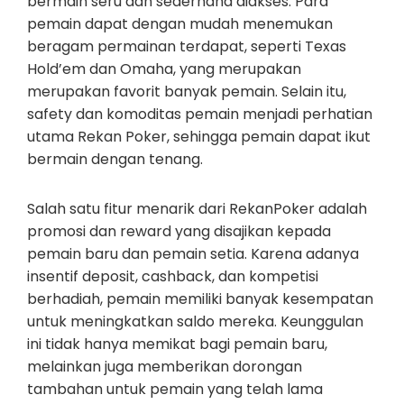
bermain seru dan sederhana diakses. Para
pemain dapat dengan mudah menemukan
beragam permainan terdapat, seperti Texas
Hold’em dan Omaha, yang merupakan
merupakan favorit banyak pemain. Selain itu,
safety dan komoditas pemain menjadi perhatian
utama Rekan Poker, sehingga pemain dapat ikut
bermain dengan tenang.
Salah satu fitur menarik dari RekanPoker adalah
promosi dan reward yang disajikan kepada
pemain baru dan pemain setia. Karena adanya
insentif deposit, cashback, dan kompetisi
berhadiah, pemain memiliki banyak kesempatan
untuk meningkatkan saldo mereka. Keunggulan
ini tidak hanya memikat bagi pemain baru,
melainkan juga memberikan dorongan
tambahan untuk pemain yang telah lama