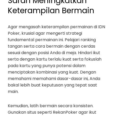
Saran Meningkatkan
Keterampilan Bermain
Agar mengasah keterampilan permainan di IDN
Poker, krusial agar mengerti strategi
fundamental permainan ini. Pelajari ranking
tangan serta cara bermain dengan cerdas
sesuai dengan posisi Anda di meja. Hindari ikut
serta dengan kartu terlalu kuat serta fokuslah
pada kartu yang punya potensi dalam
menciptakan kombinasi yang kuat. Dengan
memahami memahami dasar-dasar ini, Anda
bakal lebih buat keputusan yang tepat saat
main.
Kemudian, latih bermain secara konsisten.
Gunakan situs seperti RekanPoker agar ikut