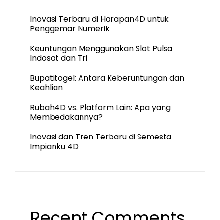
Inovasi Terbaru di Harapan4D untuk
Penggemar Numerik
Keuntungan Menggunakan Slot Pulsa
Indosat dan Tri
Bupatitogel: Antara Keberuntungan dan
Keahlian
Rubah4D vs. Platform Lain: Apa yang
Membedakannya?
Inovasi dan Tren Terbaru di Semesta
Impianku 4D
Recent Comments