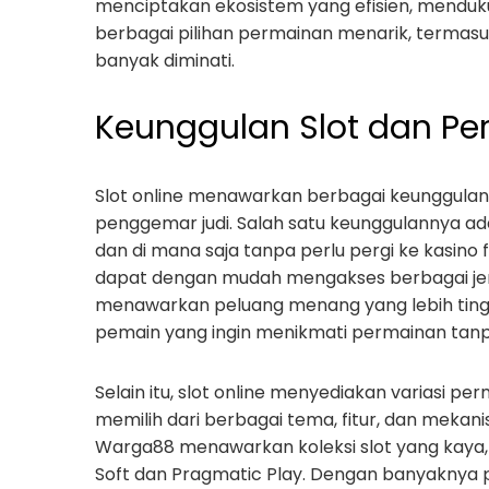
menciptakan ekosistem yang efisien, menduk
berbagai pilihan permainan menarik, termasuk
banyak diminati.
Keunggulan Slot dan Pe
Slot online menawarkan berbagai keunggula
penggemar judi. Salah satu keunggulannya ada
dan di mana saja tanpa perlu pergi ke kasino f
dapat dengan mudah mengakses berbagai jeni
menawarkan peluang menang yang lebih tingg
pemain yang ingin menikmati permainan tan
Selain itu, slot online menyediakan variasi 
memilih dari berbagai tema, fitur, dan mekan
Warga88 menawarkan koleksi slot yang kaya, 
Soft dan Pragmatic Play. Dengan banyaknya p