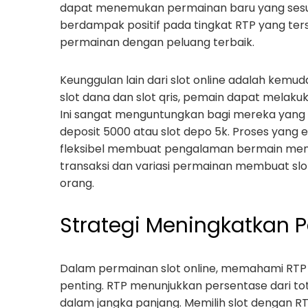
dapat menemukan permainan baru yang sesuai 
berdampak positif pada tingkat RTP yang te
permainan dengan peluang terbaik.
Keunggulan lain dari slot online adalah kem
slot dana dan slot qris, pemain dapat melak
Ini sangat menguntungkan bagi mereka yang i
deposit 5000 atau slot depo 5k. Proses yang
fleksibel membuat pengalaman bermain menj
transaksi dan variasi permainan membuat slot
orang.
Strategi Meningkatkan
Dalam permainan slot online, memahami RTP 
penting. RTP menunjukkan persentase dari t
dalam jangka panjang. Memilih slot dengan R