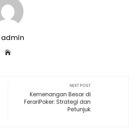
 admin
NEXT POST
Kemenangan Besar di
FerariPoker: Strategi dan
Petunjuk