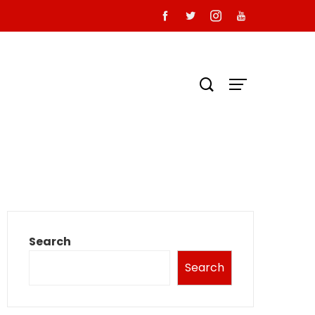
Search
Search