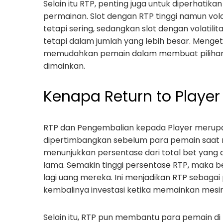
Selain itu RTP, penting juga untuk diperhatikan 
permainan. Slot dengan RTP tinggi namun vol
tetapi sering, sedangkan slot dengan volatili
tetapi dalam jumlah yang lebih besar. Menget
memudahkan pemain dalam membuat pilihan ya
dimainkan.
Kenapa Return to Player
RTP dan Pengembalian kepada Player merupak
dipertimbangkan sebelum para pemain saat me
menunjukkan persentase dari total bet yang
lama. Semakin tinggi persentase RTP, maka 
lagi uang mereka. Ini menjadikan RTP sebaga
kembalinya investasi ketika memainkan mesin 
Selain itu, RTP pun membantu para pemain di 