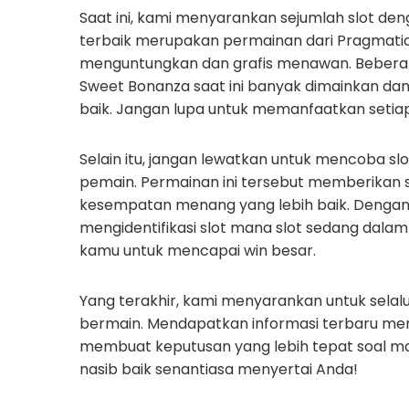
Saat ini, kami menyarankan sejumlah slot deng
terbaik merupakan permainan dari Pragmatic 
menguntungkan dan grafis menawan. Beberap
Sweet Bonanza saat ini banyak dimainkan d
baik. Jangan lupa untuk memanfaatkan seti
Selain itu, jangan lewatkan untuk mencoba sl
pemain. Permainan ini tersebut memberikan s
kesempatan menang yang lebih baik. Dengan 
mengidentifikasi slot mana slot sedang dala
kamu untuk mencapai win besar.
Yang terakhir, kami menyarankan untuk selal
bermain. Mendapatkan informasi terbaru menge
membuat keputusan yang lebih tepat soal ma
nasib baik senantiasa menyertai Anda!