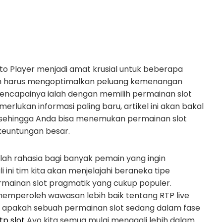
n to Player menjadi amat krusial untuk beberapa
ruh harus mengoptimalkan peluang kemenangan
 mencapainya ialah dengan memilih permainan slot
erlukan informasi paling baru, artikel ini akan bakal
, sehingga Anda bisa menemukan permainan slot
keuntungan besar.
lah rahasia bagi banyak pemain yang ingin
 ini tim kita akan menjelajahi beraneka tipe
rmainan slot pragmatik yang cukup populer.
 memperoleh wawasan lebih baik tentang RTP live
i apakah sebuah permainan slot sedang dalam fase
tp slot
Ayo kita semua mulai menggali lebih dalam