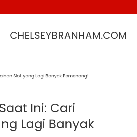
CHELSEYBRANHAM.COM
rmainan Slot yang Lagi Banyak Pemenang!
aat Ini: Cari
ang Lagi Banyak