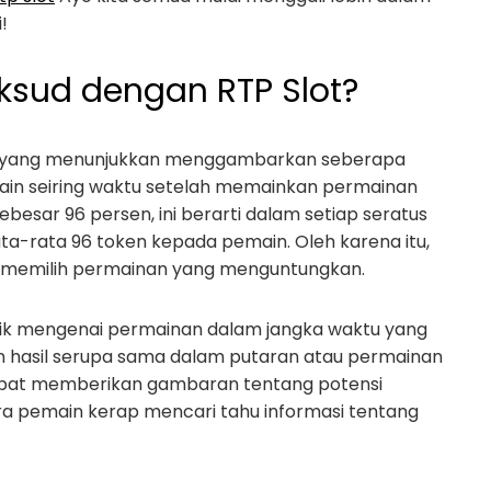
!
sud dengan RTP Slot?
ase yang menunjukkan menggambarkan seberapa
in seiring waktu setelah memainkan permainan
ebesar 96 persen, ini berarti dalam setiap seratus
ta-rata 96 token kepada pemain. Oleh karena itu,
ka memilih permainan yang menguntungkan.
istik mengenai permainan dalam jangka waktu yang
an hasil serupa sama dalam putaran atau permainan
 dapat memberikan gambaran tentang potensi
ara pemain kerap mencari tahu informasi tentang