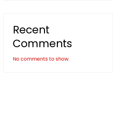
Recent
Comments
No comments to show.