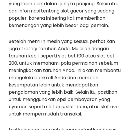
yang lebih baik dalam jangka panjang. Selain itu,
cari informasi tentang slot gacor yang sedang
populer, karena ini sering kali memberikan
kemenangan yang lebih besar bagi pemain.
Setelah memilih mesin yang sesuai, perhatikan
juga strategi taruhan Anda. Mulailah dengan
taruhan kecil, seperti slot bet 100 atau slot bet
200, untuk memahami pola permainan sebelum
meningkatkan taruhan Anda. Ini akan membantu
mengelola bankroll Anda dan memberi
kesempatan lebih untuk mendapatkan
pengalaman yang lebih baik. Selain itu, pastikan
untuk menggunakan opsi pembayaran yang
nyaman seperti slot qris, slot dana, atau slot ovo
untuk mempermudah transaksi.
Lastly, jangan lupa untuk memanfaatkan bonus