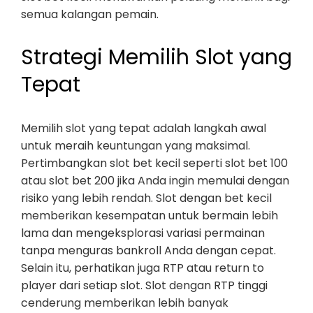
semua kalangan pemain.
Strategi Memilih Slot yang
Tepat
Memilih slot yang tepat adalah langkah awal
untuk meraih keuntungan yang maksimal.
Pertimbangkan slot bet kecil seperti slot bet 100
atau slot bet 200 jika Anda ingin memulai dengan
risiko yang lebih rendah. Slot dengan bet kecil
memberikan kesempatan untuk bermain lebih
lama dan mengeksplorasi variasi permainan
tanpa menguras bankroll Anda dengan cepat.
Selain itu, perhatikan juga RTP atau return to
player dari setiap slot. Slot dengan RTP tinggi
cenderung memberikan lebih banyak