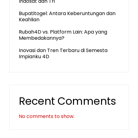
Indosat dan Tri
Bupatitogel: Antara Keberuntungan dan
Keahlian
Rubah4D vs. Platform Lain: Apa yang
Membedakannya?
Inovasi dan Tren Terbaru di Semesta
Impianku 4D
Recent Comments
No comments to show.