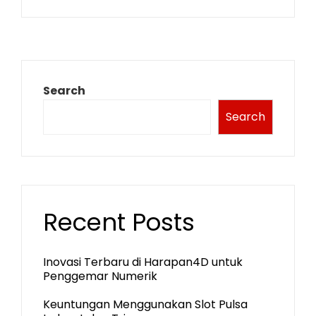
Search
Search
Recent Posts
Inovasi Terbaru di Harapan4D untuk
Penggemar Numerik
Keuntungan Menggunakan Slot Pulsa