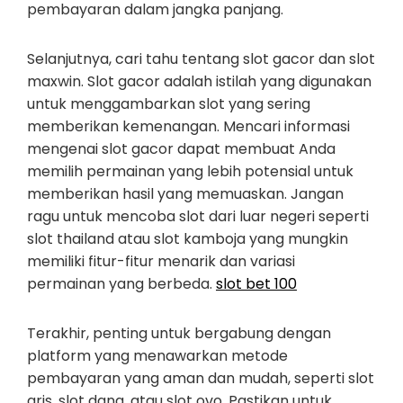
pembayaran dalam jangka panjang.
Selanjutnya, cari tahu tentang slot gacor dan slot
maxwin. Slot gacor adalah istilah yang digunakan
untuk menggambarkan slot yang sering
memberikan kemenangan. Mencari informasi
mengenai slot gacor dapat membuat Anda
memilih permainan yang lebih potensial untuk
memberikan hasil yang memuaskan. Jangan
ragu untuk mencoba slot dari luar negeri seperti
slot thailand atau slot kamboja yang mungkin
memiliki fitur-fitur menarik dan variasi
permainan yang berbeda.
slot bet 100
Terakhir, penting untuk bergabung dengan
platform yang menawarkan metode
pembayaran yang aman dan mudah, seperti slot
qris, slot dana, atau slot ovo. Pastikan untuk