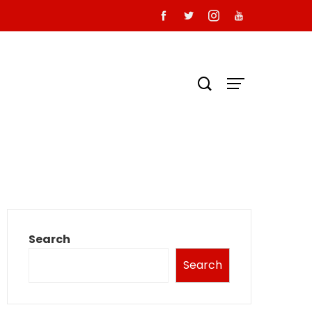
Search
Search