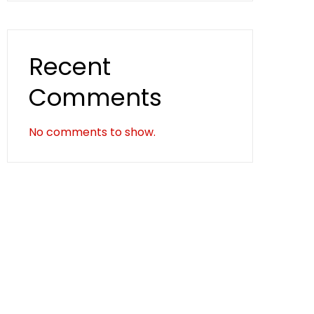
Recent
Comments
No comments to show.