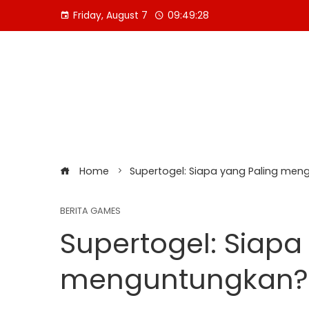
Skip
Friday, August 7
09:49:29
to
content
Home
Supertogel: Siapa yang Paling me
BERITA GAMES
Supertogel: Siapa
menguntungkan?