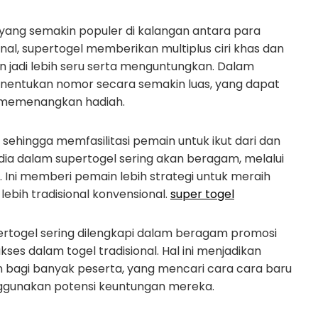
yang semakin populer di kalangan antara para
nal, supertogel memberikan multiplus ciri khas dan
jadi lebih seru serta menguntungkan. Dalam
enentukan nomor secara semakin luas, yang dapat
memenangkan hadiah.
, sehingga memfasilitasi pemain untuk ikut dari dan
ia dalam supertogel sering akan beragam, melalui
 Ini memberi pemain lebih strategi untuk meraih
bih tradisional konvensional.
super togel
ertogel sering dilengkapi dalam beragam promosi
ses dalam togel tradisional. Hal ini menjadikan
 bagi banyak peserta, yang mencari cara cara baru
ggunakan potensi keuntungan mereka.