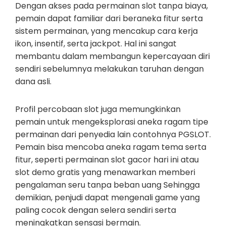
Dengan akses pada permainan slot tanpa biaya,
pemain dapat familiar dari beraneka fitur serta
sistem permainan, yang mencakup cara kerja
ikon, insentif, serta jackpot. Hal ini sangat
membantu dalam membangun kepercayaan diri
sendiri sebelumnya melakukan taruhan dengan
dana asli.
Profil percobaan slot juga memungkinkan
pemain untuk mengeksplorasi aneka ragam tipe
permainan dari penyedia lain contohnya PGSLOT.
Pemain bisa mencoba aneka ragam tema serta
fitur, seperti permainan slot gacor hari ini atau
slot demo gratis yang menawarkan memberi
pengalaman seru tanpa beban uang Sehingga
demikian, penjudi dapat mengenali game yang
paling cocok dengan selera sendiri serta
meningkatkan sensasi bermain.