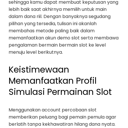
sehingga kamu dapat membuat keputusan yang
lebih baik saat akhirnya memilih untuk main
dalam dana riil. Dengan banyaknya segudang
pilihan yang tersedia, tulisan ini akanlah
membahas metode paling baik dalam
memanfaatkan akun demo slot serta membawa
pengalaman bermain bermain slot ke level
menuju level berikutnya.
Keistimewaan
Memanfaatkan Profil
Simulasi Permainan Slot
Menggunakan account percobaan slot
memberikan peluang bagi pemain pemula agar
berlatih tanpa kekhawatiran hilang dana nyata.