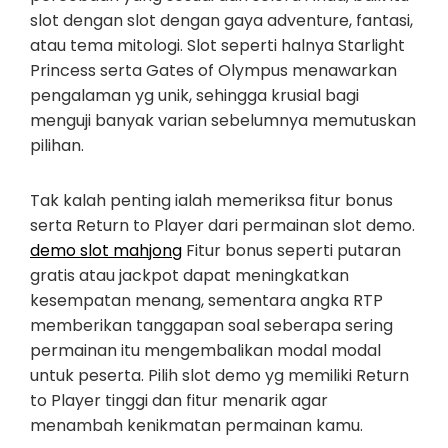
slot dengan slot dengan gaya adventure, fantasi,
atau tema mitologi. Slot seperti halnya Starlight
Princess serta Gates of Olympus menawarkan
pengalaman yg unik, sehingga krusial bagi
menguji banyak varian sebelumnya memutuskan
pilihan.
Tak kalah penting ialah memeriksa fitur bonus
serta Return to Player dari permainan slot demo.
demo slot mahjong
Fitur bonus seperti putaran
gratis atau jackpot dapat meningkatkan
kesempatan menang, sementara angka RTP
memberikan tanggapan soal seberapa sering
permainan itu mengembalikan modal modal
untuk peserta. Pilih slot demo yg memiliki Return
to Player tinggi dan fitur menarik agar
menambah kenikmatan permainan kamu.