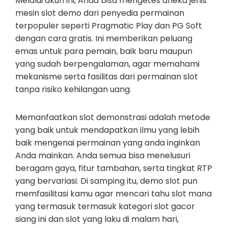
Melalui akun ini, Anda bisa mengetes aneka jenis
mesin slot demo dari penyedia permainan
terpopuler seperti Pragmatic Play dan PG Soft
dengan cara gratis. Ini memberikan peluang
emas untuk para pemain, baik baru maupun
yang sudah berpengalaman, agar memahami
mekanisme serta fasilitas dari permainan slot
tanpa risiko kehilangan uang.
Memanfaatkan slot demonstrasi adalah metode
yang baik untuk mendapatkan ilmu yang lebih
baik mengenai permainan yang anda inginkan
Anda mainkan. Anda semua bisa menelusuri
beragam gaya, fitur tambahan, serta tingkat RTP
yang bervariasi. Di samping itu, demo slot pun
memfasilitasi kamu agar mencari tahu slot mana
yang termasuk termasuk kategori slot gacor
siang ini dan slot yang laku di malam hari,