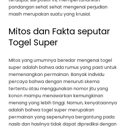
pandangan sehat sehat mengenai perjudian
masih merupakan suatu yang krusial.
Mitos dan Fakta seputar
Togel Super
Mitos yang umumnya beredar mengenai togel
super adalah bahwa ada rumus yang pasti untuk
memenangkan permainan. Banyak individu
percaya bahwa dengan menuruti skema
tertentu atau menggunakan nomor jitu yang
konon mampu menawarkan kemungkinan
menang yang lebih tinggi. Namun, kenyataannya
adalah bahwa togel super merupakan
permainan yang sepenuhnya bergantung pada
nasib dan hasilnya tidak dapat diprediksi dengan