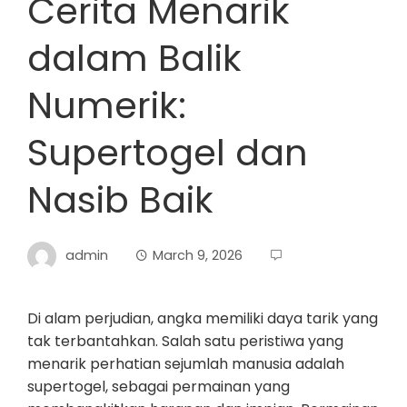
Cerita Menarik
dalam Balik
Numerik:
Supertogel dan
Nasib Baik
admin
March 9, 2026
Di alam perjudian, angka memiliki daya tarik yang
tak terbantahkan. Salah satu peristiwa yang
menarik perhatian sejumlah manusia adalah
supertogel, sebagai permainan yang