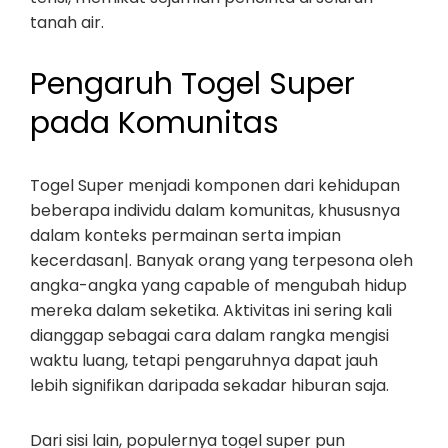
tanah air.
Pengaruh Togel Super
pada Komunitas
Togel Super menjadi komponen dari kehidupan
beberapa individu dalam komunitas, khususnya
dalam konteks permainan serta impian
kecerdasan|. Banyak orang yang terpesona oleh
angka-angka yang capable of mengubah hidup
mereka dalam seketika. Aktivitas ini sering kali
dianggap sebagai cara dalam rangka mengisi
waktu luang, tetapi pengaruhnya dapat jauh
lebih signifikan daripada sekadar hiburan saja.
Dari sisi lain, populernya togel super pun