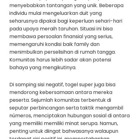
menyebabkan tantangan yang unik. Beberapa
individu mulai mengeluarkan duit yang
seharusnya dipakai bagi keperluan sehari-hari
pada upaya meraih taruhan. Situasi ini bisa
membawa persoalan finansial yang serius,
memengaruhi kondisi baik family dan
menimbulkan perselisihan di rumah tangga.
Komunitas harus lebih sadar akan potensi
bahaya yang mengikutinya.
Di samping sisi negatif, togel super juga bisa
mendorong kebersamaan antara mereka
peserta. Sejumlah komunitas terbentuk di
seputar perbincangan serta taktik mengambil
números, menciptakan hubungan sosial di antara
yang memiliki memiliki minat serupa. Namun,
penting untuk diingat bahwasanya walaupun
terdapat sisi positif ini, mempertahankan