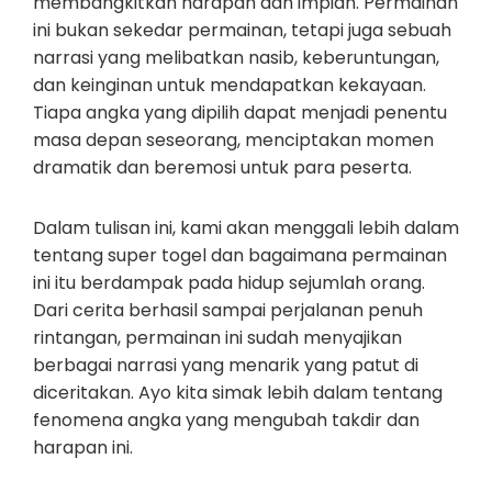
membangkitkan harapan dan impian. Permainan
ini bukan sekedar permainan, tetapi juga sebuah
narrasi yang melibatkan nasib, keberuntungan,
dan keinginan untuk mendapatkan kekayaan.
Tiapa angka yang dipilih dapat menjadi penentu
masa depan seseorang, menciptakan momen
dramatik dan beremosi untuk para peserta.
Dalam tulisan ini, kami akan menggali lebih dalam
tentang super togel dan bagaimana permainan
ini itu berdampak pada hidup sejumlah orang.
Dari cerita berhasil sampai perjalanan penuh
rintangan, permainan ini sudah menyajikan
berbagai narrasi yang menarik yang patut di
diceritakan. Ayo kita simak lebih dalam tentang
fenomena angka yang mengubah takdir dan
harapan ini.