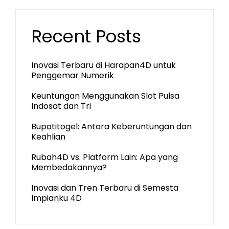
Recent Posts
Inovasi Terbaru di Harapan4D untuk
Penggemar Numerik
Keuntungan Menggunakan Slot Pulsa
Indosat dan Tri
Bupatitogel: Antara Keberuntungan dan
Keahlian
Rubah4D vs. Platform Lain: Apa yang
Membedakannya?
Inovasi dan Tren Terbaru di Semesta
Impianku 4D