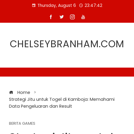
Skip
Thursday, August 6
23:47:42
to
content
CHELSEYBRANHAM.COM
Home
Strategi Jitu untuk Togel di Kamboja: Memahami
Data Pengeluaran dan Result
BERITA GAMES