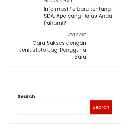
PREVIOUS POST
Informasi Terbaru tentang
SDA: Apa yang Harus Anda
Pahami?
NEXT POST
Cara Sukses dengan
Jeniustoto bagi Pengguna
Baru
Search
Search