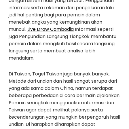
dengan sistem hasil yang teratur. Penggunaan
informasi serta rekaman dari pengeluaran lalu
jadi hal penting bagi para pemain dalam
menebak angka yang kemungkinan akan
muncul.
Live Draw Cambodia
Informasi seperti
juga Pengundian Langsung Tiongkok membantu
pemain dalam mengikuti hasil secara langsung
langsung serta membuat analisa lebih
mendalam.
Di Taiwan, Togel Taiwan juga banyak banyak.
Metode dari undian dan hasil sangat serupa dari
yang ada sama dalam China, namun terdapat
beberapa perbedaan di cara bermain dijalankan.
Pemain seringkali menggunakan informasi dari
Taiwan agar dapat melihat polanya serta
kecenderungan yang mungkin berpengaruh hasil
undian. Di harapkan diharapkan dapat