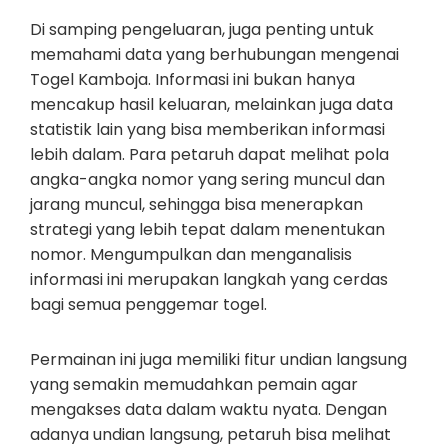
Di samping pengeluaran, juga penting untuk
memahami data yang berhubungan mengenai
Togel Kamboja. Informasi ini bukan hanya
mencakup hasil keluaran, melainkan juga data
statistik lain yang bisa memberikan informasi
lebih dalam. Para petaruh dapat melihat pola
angka-angka nomor yang sering muncul dan
jarang muncul, sehingga bisa menerapkan
strategi yang lebih tepat dalam menentukan
nomor. Mengumpulkan dan menganalisis
informasi ini merupakan langkah yang cerdas
bagi semua penggemar togel.
Permainan ini juga memiliki fitur undian langsung
yang semakin memudahkan pemain agar
mengakses data dalam waktu nyata. Dengan
adanya undian langsung, petaruh bisa melihat