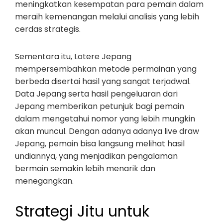
meningkatkan kesempatan para pemain dalam
meraih kemenangan melalui analisis yang lebih
cerdas strategis.
Sementara itu, Lotere Jepang
mempersembahkan metode permainan yang
berbeda disertai hasil yang sangat terjadwal.
Data Jepang serta hasil pengeluaran dari
Jepang memberikan petunjuk bagi pemain
dalam mengetahui nomor yang lebih mungkin
akan muncul. Dengan adanya adanya live draw
Jepang, pemain bisa langsung melihat hasil
undiannya, yang menjadikan pengalaman
bermain semakin lebih menarik dan
menegangkan.
Strategi Jitu untuk