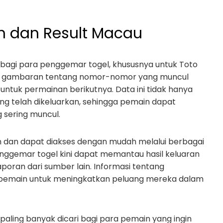
n dan Result Macau
 bagi para penggemar togel, khususnya untuk Toto
an gambaran tentang nomor-nomor yang muncul
untuk permainan berikutnya. Data ini tidak hanya
ng telah dikeluarkan, sehingga pemain dapat
 sering muncul.
in dan dapat diakses dengan mudah melalui berbagai
enggemar togel kini dapat memantau hasil keluaran
poran dari sumber lain. Informasi tentang
a pemain untuk meningkatkan peluang mereka dalam
aling banyak dicari bagi para pemain yang ingin