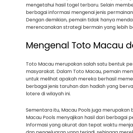
mengetahui hasil togel terbaru. Selain membe
berbagai informasi mengenai jenis permainan,
Dengan demikian, pemain tidak hanya mendapa
merencanakan strategi bermain yang lebih ba
Mengenal Toto Macau d
Toto Macau merupakan salah satu bentuk per
masyarakat. Dalam Toto Macau, pemain memi
untuk melihat apakah mereka berhasil meme
berbagai jenis taruhan dan hadiah yang berv
lotere di wilayah ini.
Sementara itu, Macau Pools juga merupakan ba
Macau Pools menyajikan hasil dari berbagai 
Informasi yang akurat dan tepat waktu menja
dan pengeluaran yang terjadi, sehingga mer