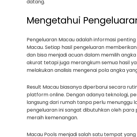
datang.
Mengetahui Pengeluara
Pengeluaran Macau adalah informasi penting
Macau. Setiap hasil pengeluaran memberik
dan bisa menjadi acuan dalam memilih angka 
akurat tetapi juga merangkum semua hasil ya
melakukan analisis mengenai pola angka yang
Result Macau biasanya diperbarui secara rut
platform online. Dengan adanya teknologi, p
langsung dari rumah tanpa perlu menunggu la
pengeluaran ini sangat dibutuhkan oleh par
meraih kemenangan.
Macau Pools menjadi salah satu tempat yang p