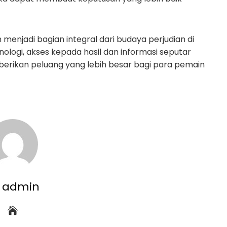
menjadi bagian integral dari budaya perjudian di
ogi, akses kepada hasil dan informasi seputar
rikan peluang yang lebih besar bagi para pemain
 admin