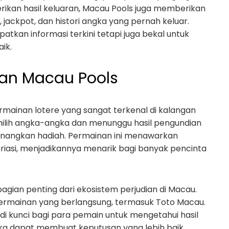
rikan hasil keluaran, Macau Pools juga memberikan
 jackpot, dan histori angka yang pernah keluar.
tkan informasi terkini tetapi juga bekal untuk
ik.
an Macau Pools
mainan lotere yang sangat terkenal di kalangan
lih angka-angka dan menunggu hasil pengundian
nangkan hadiah. Permainan ini menawarkan
ariasi, menjadikannya menarik bagi banyak pencinta
gian penting dari ekosistem perjudian di Macau.
permainan yang berlangsung, termasuk Toto Macau.
di kunci bagi para pemain untuk mengetahui hasil
eka dapat membuat keputusan yang lebih baik