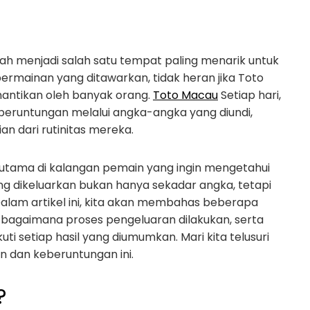
ah menjadi salah satu tempat paling menarik untuk
ermainan yang ditawarkan, tidak heran jika Toto
nantikan oleh banyak orang.
Toto Macau
Setiap hari,
runtungan melalui angka-angka yang diundi,
an dari rutinitas mereka.
rutama di kalangan pemain yang ingin mengetahui
yang dikeluarkan bukan hanya sekadar angka, tetapi
alam artikel ini, kita akan membahas beberapa
 bagaimana proses pengeluaran dilakukan, serta
i setiap hasil yang diumumkan. Mari kita telusuri
 dan keberuntungan ini.
?