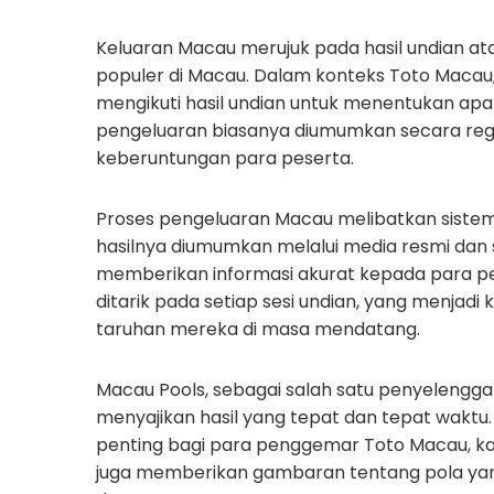
Keluaran Macau merujuk pada hasil undian ata
populer di Macau. Dalam konteks Toto Macau, 
mengikuti hasil undian untuk menentukan ap
pengeluaran biasanya diumumkan secara reg
keberuntungan para peserta.
Proses pengeluaran Macau melibatkan sistem
hasilnya diumumkan melalui media resmi dan si
memberikan informasi akurat kepada para p
ditarik pada setiap sesi undian, yang menjad
taruhan mereka di masa mendatang.
Macau Pools, sebagai salah satu penyelengga
menyajikan hasil yang tepat dan tepat waktu.
penting bagi para penggemar Toto Macau, k
juga memberikan gambaran tentang pola yan