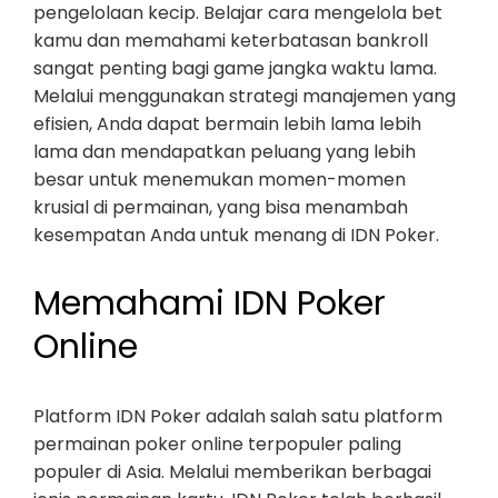
pengelolaan kecip. Belajar cara mengelola bet
kamu dan memahami keterbatasan bankroll
sangat penting bagi game jangka waktu lama.
Melalui menggunakan strategi manajemen yang
efisien, Anda dapat bermain lebih lama lebih
lama dan mendapatkan peluang yang lebih
besar untuk menemukan momen-momen
krusial di permainan, yang bisa menambah
kesempatan Anda untuk menang di IDN Poker.
Memahami IDN Poker
Online
Platform IDN Poker adalah salah satu platform
permainan poker online terpopuler paling
populer di Asia. Melalui memberikan berbagai