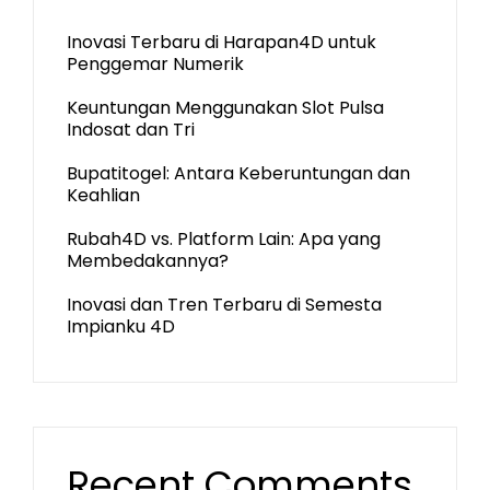
Inovasi Terbaru di Harapan4D untuk
Penggemar Numerik
Keuntungan Menggunakan Slot Pulsa
Indosat dan Tri
Bupatitogel: Antara Keberuntungan dan
Keahlian
Rubah4D vs. Platform Lain: Apa yang
Membedakannya?
Inovasi dan Tren Terbaru di Semesta
Impianku 4D
Recent Comments