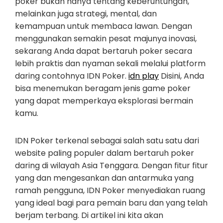
poker bukan hanya tentang keberuntungan,
melainkan juga strategi, mental, dan
kemampuan untuk membaca lawan. Dengan
menggunakan semakin pesat majunya inovasi,
sekarang Anda dapat bertaruh poker secara
lebih praktis dan nyaman sekali melalui platform
daring contohnya IDN Poker.
idn play
Disini, Anda
bisa menemukan beragam jenis game poker
yang dapat memperkaya eksplorasi bermain
kamu.
IDN Poker terkenal sebagai salah satu satu dari
website paling populer dalam bertaruh poker
daring di wilayah Asia Tenggara. Dengan fitur fitur
yang dan mengesankan dan antarmuka yang
ramah pengguna, IDN Poker menyediakan ruang
yang ideal bagi para pemain baru dan yang telah
berjam terbang. Di artikel ini kita akan