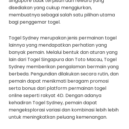
Singapore tidak terpisah dari reward yang
disediakan yang cukup menggiurkan,
membuatnya sebagai salah satu pilihan utama
bagi penggemar togel.
Togel Sydney merupakan jenis permainan togel
lainnya yang mendapatkan perhatian yang
banyak pemain. Melalui bentuk dan aturan yang
lain dari Togel Singapura dan Toto Macau, Togel
Sydney memberikan pengalaman bermain yang
berbeda. Pengundian dilakukan secara rutin, dan
pemain dapat menikmati beragam promosi
serta bonus dari platform permainan togel
online seperti rakyat 4D. Dengan adanya
kehadiran Togel Sydney, pemain dapat
mengeksplorasi variasi dan kombinasi lebih lebih
untuk meningkatkan peluang kemenangan.