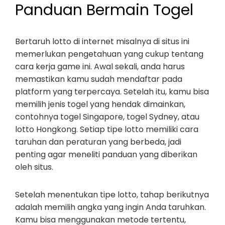
Panduan Bermain Togel
Bertaruh lotto di internet misalnya di situs ini
memerlukan pengetahuan yang cukup tentang
cara kerja game ini. Awal sekali, anda harus
memastikan kamu sudah mendaftar pada
platform yang terpercaya. Setelah itu, kamu bisa
memilih jenis togel yang hendak dimainkan,
contohnya togel Singapore, togel Sydney, atau
lotto Hongkong. Setiap tipe lotto memiliki cara
taruhan dan peraturan yang berbeda, jadi
penting agar meneliti panduan yang diberikan
oleh situs.
Setelah menentukan tipe lotto, tahap berikutnya
adalah memilih angka yang ingin Anda taruhkan.
Kamu bisa menggunakan metode tertentu,