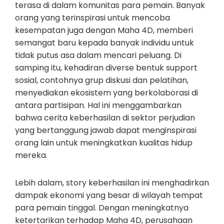
terasa di dalam komunitas para pemain. Banyak
orang yang terinspirasi untuk mencoba
kesempatan juga dengan Maha 4D, memberi
semangat baru kepada banyak individu untuk
tidak putus asa dalam mencari peluang. Di
samping itu, kehadiran diverse bentuk support
sosial, contohnya grup diskusi dan pelatihan,
menyediakan ekosistem yang berkolaborasi di
antara partisipan. Hal ini menggambarkan
bahwa cerita keberhasilan di sektor perjudian
yang bertanggung jawab dapat menginspirasi
orang lain untuk meningkatkan kualitas hidup
mereka.
Lebih dalam, story keberhasilan ini menghadirkan
dampak ekonomi yang besar di wilayah tempat
para pemain tinggal. Dengan meningkatnya
ketertarikan terhadap Maha 4D, perusahaan