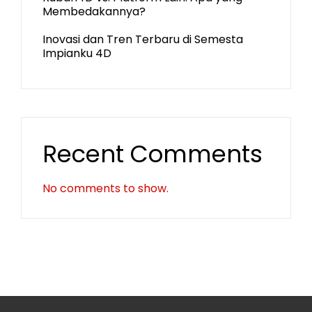
Membedakannya?
Inovasi dan Tren Terbaru di Semesta
Impianku 4D
Recent Comments
No comments to show.