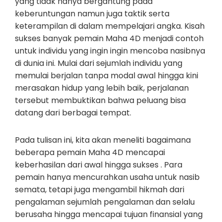
yang tidak hanya bergantung pada
keberuntungan namun juga taktik serta
keterampilan di dalam mempelajari angka. Kisah
sukses banyak pemain Maha 4D menjadi contoh
untuk individu yang ingin ingin mencoba nasibnya
di dunia ini. Mulai dari sejumlah individu yang
memulai berjalan tanpa modal awal hingga kini
merasakan hidup yang lebih baik, perjalanan
tersebut membuktikan bahwa peluang bisa
datang dari berbagai tempat.
Pada tulisan ini, kita akan meneliti bagaimana
beberapa pemain Maha 4D mencapai
keberhasilan dari awal hingga sukses . Para
pemain hanya mencurahkan usaha untuk nasib
semata, tetapi juga mengambil hikmah dari
pengalaman sejumlah pengalaman dan selalu
berusaha hingga mencapai tujuan finansial yang