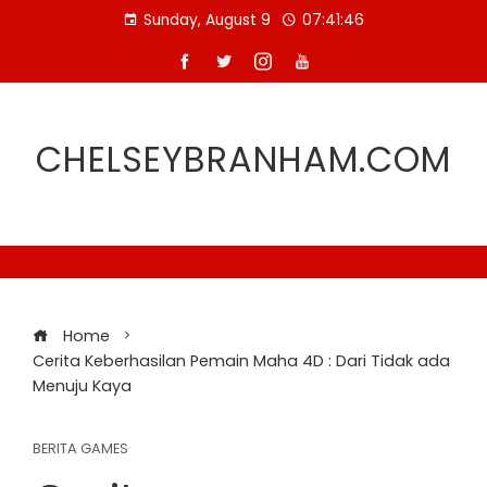
Skip
Sunday, August 9
07:41:46
to
content
CHELSEYBRANHAM.COM
Home
Cerita Keberhasilan Pemain Maha 4D : Dari Tidak ada
Menuju Kaya
BERITA GAMES