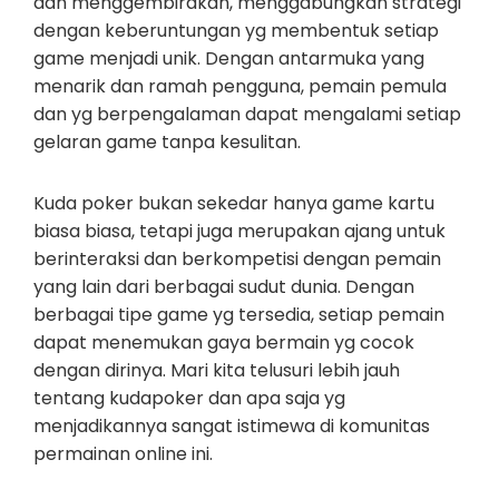
dan menggembirakan, menggabungkan strategi
dengan keberuntungan yg membentuk setiap
game menjadi unik. Dengan antarmuka yang
menarik dan ramah pengguna, pemain pemula
dan yg berpengalaman dapat mengalami setiap
gelaran game tanpa kesulitan.
Kuda poker bukan sekedar hanya game kartu
biasa biasa, tetapi juga merupakan ajang untuk
berinteraksi dan berkompetisi dengan pemain
yang lain dari berbagai sudut dunia. Dengan
berbagai tipe game yg tersedia, setiap pemain
dapat menemukan gaya bermain yg cocok
dengan dirinya. Mari kita telusuri lebih jauh
tentang kudapoker dan apa saja yg
menjadikannya sangat istimewa di komunitas
permainan online ini.