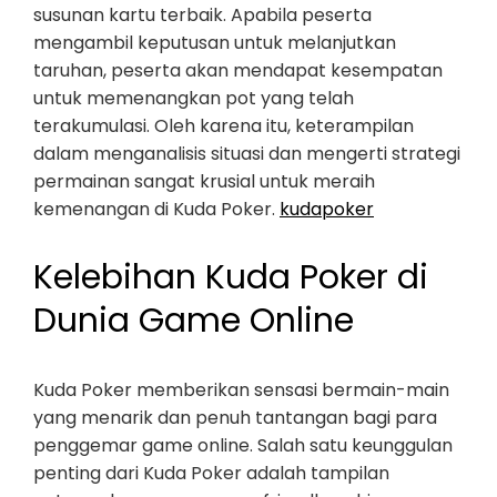
susunan kartu terbaik. Apabila peserta
mengambil keputusan untuk melanjutkan
taruhan, peserta akan mendapat kesempatan
untuk memenangkan pot yang telah
terakumulasi. Oleh karena itu, keterampilan
dalam menganalisis situasi dan mengerti strategi
permainan sangat krusial untuk meraih
kemenangan di Kuda Poker.
kudapoker
Kelebihan Kuda Poker di
Dunia Game Online
Kuda Poker memberikan sensasi bermain-main
yang menarik dan penuh tantangan bagi para
penggemar game online. Salah satu keunggulan
penting dari Kuda Poker adalah tampilan