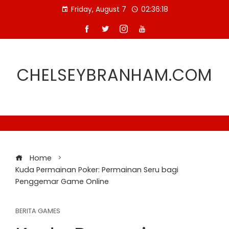
Skip
Friday, August 7
02:36:18
to
content
CHELSEYBRANHAM.COM
Home
Kuda Permainan Poker: Permainan Seru bagi
Penggemar Game Online
BERITA GAMES