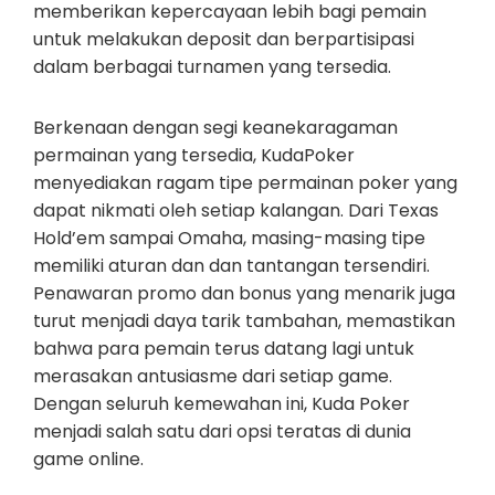
memberikan kepercayaan lebih bagi pemain
untuk melakukan deposit dan berpartisipasi
dalam berbagai turnamen yang tersedia.
Berkenaan dengan segi keanekaragaman
permainan yang tersedia, KudaPoker
menyediakan ragam tipe permainan poker yang
dapat nikmati oleh setiap kalangan. Dari Texas
Hold’em sampai Omaha, masing-masing tipe
memiliki aturan dan dan tantangan tersendiri.
Penawaran promo dan bonus yang menarik juga
turut menjadi daya tarik tambahan, memastikan
bahwa para pemain terus datang lagi untuk
merasakan antusiasme dari setiap game.
Dengan seluruh kemewahan ini, Kuda Poker
menjadi salah satu dari opsi teratas di dunia
game online.