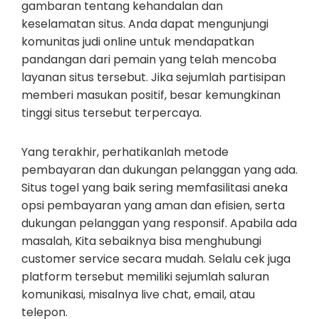
gambaran tentang kehandalan dan
keselamatan situs. Anda dapat mengunjungi
komunitas judi online untuk mendapatkan
pandangan dari pemain yang telah mencoba
layanan situs tersebut. Jika sejumlah partisipan
memberi masukan positif, besar kemungkinan
tinggi situs tersebut terpercaya.
Yang terakhir, perhatikanlah metode
pembayaran dan dukungan pelanggan yang ada.
Situs togel yang baik sering memfasilitasi aneka
opsi pembayaran yang aman dan efisien, serta
dukungan pelanggan yang responsif. Apabila ada
masalah, Kita sebaiknya bisa menghubungi
customer service secara mudah. Selalu cek juga
platform tersebut memiliki sejumlah saluran
komunikasi, misalnya live chat, email, atau
telepon.