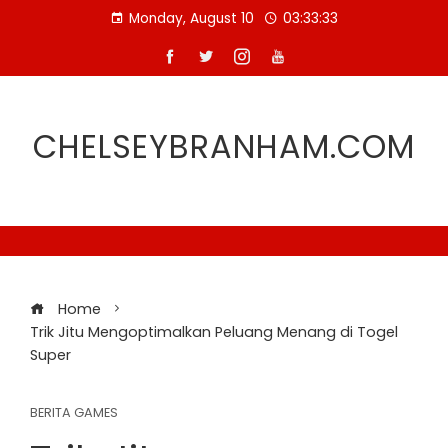
Skip
Monday, August 10
03:33:33
to
content
CHELSEYBRANHAM.COM
Home
Trik Jitu Mengoptimalkan Peluang Menang di Togel
Super
BERITA GAMES