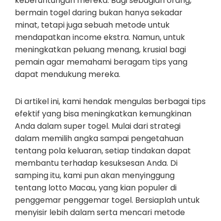
keberuntungan mereka. Bagi sebagian orang,
bermain togel daring bukan hanya sekadar
minat, tetapi juga sebuah metode untuk
mendapatkan income ekstra. Namun, untuk
meningkatkan peluang menang, krusial bagi
pemain agar memahami beragam tips yang
dapat mendukung mereka.
Di artikel ini, kami hendak mengulas berbagai tips
efektif yang bisa meningkatkan kemungkinan
Anda dalam super togel. Mulai dari strategi
dalam memilih angka sampai pengetahuan
tentang pola keluaran, setiap tindakan dapat
membantu terhadap kesuksesan Anda. Di
samping itu, kami pun akan menyinggung
tentang lotto Macau, yang kian populer di
penggemar penggemar togel. Bersiaplah untuk
menyisir lebih dalam serta mencari metode