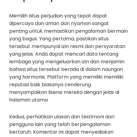
Memilih situs perjudian yang tepat dapat
dipercaya dan aman dan nyaman sangat
penting untuk memastikan pengalaman bermain
yang bagus. Yang pertama, pastikan situs
tersebut mempunyai izin resmi dan persyaratan
yang jelas. Anda dapat mencari data tentang
lembaga yang mengeluarkan izin dan menjamin
bahwa situs tersebut berada di dalam naungan
yang harmonis. Platform yang memiliki memiliki
reputasi baik biasanya cenderung
menyampaikan lisensi mereka dengan jelas di
halaman utama.
Kedua, perhatikan ulasan dan testimoni dari
pengguna lain yang telah berpengalaman
bertaruh. Komentar ini dapat menyediakan