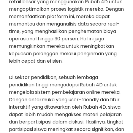
retail besar yang menggunakan Rubah 4D untuk
mengoptimalkan proses logistik mereka. Dengan
memanfaatkan platform ini, mereka dapat
memantau dan menganalisis data secara real-
time, yang menghasilkan penghematan biaya
operasional hingga 30 persen. Hal ini juga
memungkinkan mereka untuk meningkatkan
kepuasan pelanggan melalui pengiriman yang
lebih cepat dan efisien.
Di sektor pendidikan, sebuah lembaga
pendidikan tinggi mengadopsi Rubah 4D untuk
mengelola sistem pembelajaran online mereka.
Dengan antarmuka yang user-friendly dan fitur
interaktif yang ditawarkan oleh Rubah 4D, siswa
dapat lebih mudah mengakses materi pelajaran
dan berpartisipasi dalam diskusi. Hasilnya, tingkat
partisipasi siswa meningkat secara signifikan, dan