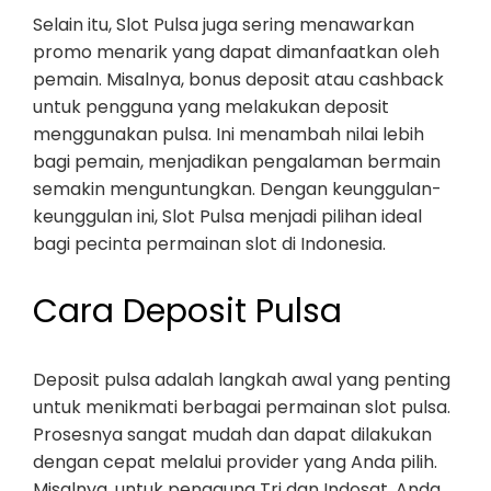
Selain itu, Slot Pulsa juga sering menawarkan
promo menarik yang dapat dimanfaatkan oleh
pemain. Misalnya, bonus deposit atau cashback
untuk pengguna yang melakukan deposit
menggunakan pulsa. Ini menambah nilai lebih
bagi pemain, menjadikan pengalaman bermain
semakin menguntungkan. Dengan keunggulan-
keunggulan ini, Slot Pulsa menjadi pilihan ideal
bagi pecinta permainan slot di Indonesia.
Cara Deposit Pulsa
Deposit pulsa adalah langkah awal yang penting
untuk menikmati berbagai permainan slot pulsa.
Prosesnya sangat mudah dan dapat dilakukan
dengan cepat melalui provider yang Anda pilih.
Misalnya, untuk pengguna Tri dan Indosat, Anda