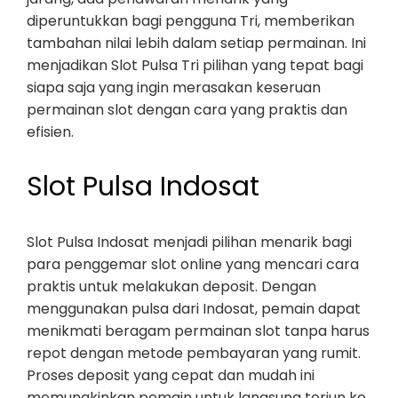
diperuntukkan bagi pengguna Tri, memberikan
tambahan nilai lebih dalam setiap permainan. Ini
menjadikan Slot Pulsa Tri pilihan yang tepat bagi
siapa saja yang ingin merasakan keseruan
permainan slot dengan cara yang praktis dan
efisien.
Slot Pulsa Indosat
Slot Pulsa Indosat menjadi pilihan menarik bagi
para penggemar slot online yang mencari cara
praktis untuk melakukan deposit. Dengan
menggunakan pulsa dari Indosat, pemain dapat
menikmati beragam permainan slot tanpa harus
repot dengan metode pembayaran yang rumit.
Proses deposit yang cepat dan mudah ini
memungkinkan pemain untuk langsung terjun ke