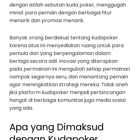
dengan istilah sebutan kuda poker, menggugah
minat para pemain dengan berbagai fitur
menarik dan promosi menarik.
Banyak orang berdiskusi tentang kudapoker
karena situs ini menyediakan ruang untuk para
pemula dan yang berpengalaman dalam
berlaga secara adil. Inovasi yang diterapkan
pada permainan ini mengubah setiap permainan
nampak segarnya seru, dan menantang pemain
agar meningkatkan strategi mereka. Tidak aneh
jika platform kudapoker menjadi perbincangan
hangat di berbagai komunitas juga media sosial
yang ada.
Apa yang Dimaksud
dengan Kudapoker