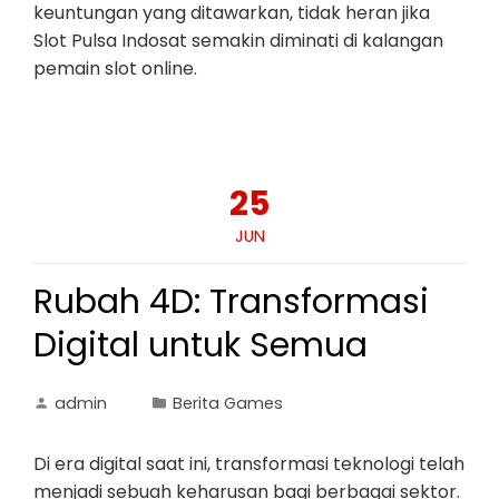
keuntungan yang ditawarkan, tidak heran jika
Slot Pulsa Indosat semakin diminati di kalangan
pemain slot online.
25
JUN
Rubah 4D: Transformasi
Digital untuk Semua
admin
Berita Games
Di era digital saat ini, transformasi teknologi telah
menjadi sebuah keharusan bagi berbagai sektor.