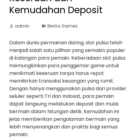
Kemudahan Deposit
admin
Berita Games
Dalam dunia permainan daring, slot pulsa telah
menjadi salah satu pilihan yang semakin populer
di kalangan para pemain. Keberadaan slot pulsa
memungkinkan para penggemar game untuk
menikmati keseruan tanpa harus repot
memikirkan transaksi keuangan yang rumit.
Dengan hanya menggunakan pulsa dari provider
seluler seperti Tri dan Indosat, para pemain
dapat langsung melakukan deposit dan mulai
bermain dalam hitungan detik. Kemudahan ini
jelas memberikan pengalaman bermain yang
lebih menyenangkan dan praktis bagi semua
pemain.