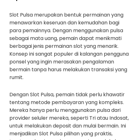
Slot Pulsa merupakan bentuk permainan yang
menawarkan keseruan dan kemudahan bagi
para pemainnya. Dengan menggunakan pulsa
sebagai mata uang, pemain dapat menikmati
berbagai jenis permainan slot yang menarik.
Konsep ini sangat populer di kalangan pengguna
ponsel yang ingin merasakan pengalaman
bermain tanpa harus melakukan transaksi yang
rumit.
Dengan Slot Pulsa, pemain tidak perlu khawatir
tentang metode pembayaran yang kompleks.
Mereka hanya perlu menggunakan pulsa dari
provider seluler mereka, seperti Tri atau Indosat,
untuk melakukan deposit dan mulai bermain. Ini
menjadikan Slot Pulsa pilihan yang praktis,