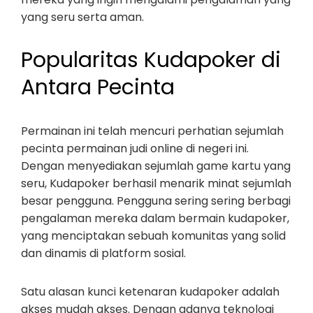
yang seru serta aman.
Popularitas Kudapoker di
Antara Pecinta
Permainan ini telah mencuri perhatian sejumlah
pecinta permainan judi online di negeri ini.
Dengan menyediakan sejumlah game kartu yang
seru, Kudapoker berhasil menarik minat sejumlah
besar pengguna. Pengguna sering sering berbagi
pengalaman mereka dalam bermain kudapoker,
yang menciptakan sebuah komunitas yang solid
dan dinamis di platform sosial.
Satu alasan kunci ketenaran kudapoker adalah
akses mudah akses. Dengan adanya teknologi