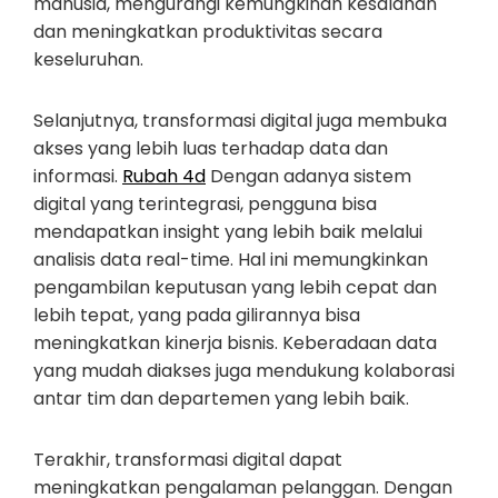
manusia, mengurangi kemungkinan kesalahan
dan meningkatkan produktivitas secara
keseluruhan.
Selanjutnya, transformasi digital juga membuka
akses yang lebih luas terhadap data dan
informasi.
Rubah 4d
Dengan adanya sistem
digital yang terintegrasi, pengguna bisa
mendapatkan insight yang lebih baik melalui
analisis data real-time. Hal ini memungkinkan
pengambilan keputusan yang lebih cepat dan
lebih tepat, yang pada gilirannya bisa
meningkatkan kinerja bisnis. Keberadaan data
yang mudah diakses juga mendukung kolaborasi
antar tim dan departemen yang lebih baik.
Terakhir, transformasi digital dapat
meningkatkan pengalaman pelanggan. Dengan