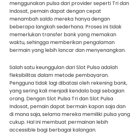
menggunakan pulsa dari provider seperti Tri dan
Indosat, pemain dapat dengan cepat
menambah saldo mereka hanya dengan
beberapa langkah sederhana. Proses ini tidak
memerlukan transfer bank yang memakan
waktu, sehingga memberikan pengalaman
bermain yang lebih lancar dan menyenangkan.
Salah satu keunggulan dari Slot Pulsa adalah
fleksibilitas dalam metode pembayaran.
Pengguna tidak lagi dibatasi oleh rekening bank,
yang sering kali menjadi kendala bagi sebagian
orang. Dengan Slot Pulsa Tri dan Slot Pulsa
Indosat, pemain dapat bermain kapan saja dan
di mana saja, selama mereka memiliki pulsa yang
cukup. Hal ini membuat permainan lebih
accessible bagi berbagai kalangan.