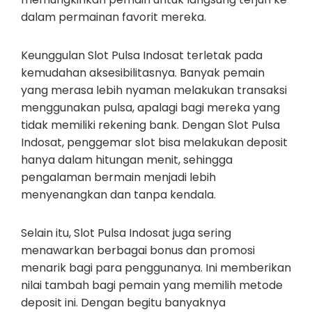
dalam permainan favorit mereka.
Keunggulan Slot Pulsa Indosat terletak pada
kemudahan aksesibilitasnya. Banyak pemain
yang merasa lebih nyaman melakukan transaksi
menggunakan pulsa, apalagi bagi mereka yang
tidak memiliki rekening bank. Dengan Slot Pulsa
Indosat, penggemar slot bisa melakukan deposit
hanya dalam hitungan menit, sehingga
pengalaman bermain menjadi lebih
menyenangkan dan tanpa kendala.
Selain itu, Slot Pulsa Indosat juga sering
menawarkan berbagai bonus dan promosi
menarik bagi para penggunanya. Ini memberikan
nilai tambah bagi pemain yang memilih metode
deposit ini. Dengan begitu banyaknya