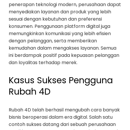
penerapan teknologi modern, perusahaan dapat
menyediakan layanan dan produk yang lebih
sesuai dengan kebutuhan dan preferensi
konsumen. Penggunaan platform digital juga
memungkinkan komunikasi yang lebih efisien
dengan pelanggan, serta memberikan
kemudahan dalam mengakses layanan. Semua
ini berdampak positif pada kepuasan pelanggan
dan loyalitas terhadap merek.
Kasus Sukses Pengguna
Rubah 4D
Rubah 4D telah berhasil mengubah cara banyak
bisnis beroperasi dalam era digital. Salah satu
contoh sukses datang dari sebuah perusahaan