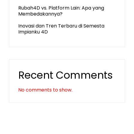
Rubah4D vs. Platform Lain: Apa yang
Membedakannya?
Inovasi dan Tren Terbaru di Semesta
Impianku 4D
Recent Comments
No comments to show.