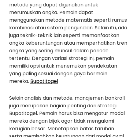
metode yang dapat digunakan untuk
merumuskan angka. Pemain dapat
menggunakan metode matematis seperti rumus
kombinasi atau sistem pengundian. Selain itu, ada
juga teknik-teknik lain seperti memanfaatkan
angka keberuntungan atau memperhatikan tren
angka yang sering muncul dalam periode
tertentu. Dengan variasi strategi ini, pemain
memiliki opsi untuk menemukan pendekatan
yang paling sesuai dengan gaya bermain
mereka.
Bupatitogel
Selain analisis dan metode, manajemen bankroll
juga merupakan bagian penting dari strategi
Bupatitogel. Pemain harus bisa mengatur modal
mereka dengan bijak agar tidak mengalami
kerugian besar. Menetapkan batas taruhan
serta memisahkan keuntungan dari modal awal