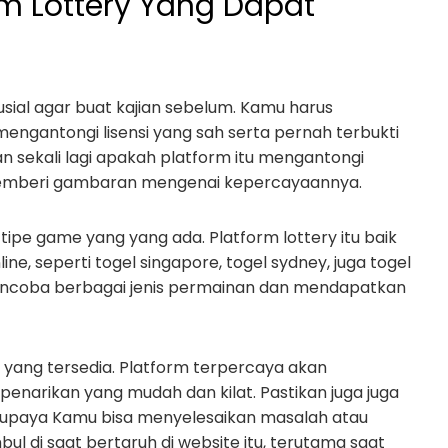
rm Lottery Yang Dapat
usial agar buat kajian sebelum. Kamu harus
mengantongi lisensi yang sah serta pernah terbukti
an sekali lagi apakah platform itu mengantongi
at memberi gambaran mengenai kepercayaannya.
tipe game yang yang ada. Platform lottery itu baik
e, seperti togel singapore, togel sydney, juga togel
mencoba berbagai jenis permainan dan mendapatkan
yang tersedia. Platform terpercaya akan
narikan yang mudah dan kilat. Pastikan juga juga
 supaya Kamu bisa menyelesaikan masalah atau
l di saat bertaruh di website itu, terutama saat