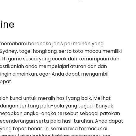
line
gar memahami beraneka jenis permainan yang
ry Sydney, togel hongkong, serta toto macau memiliki
milih game sesuai yang cocok dari kemampuan dan
Pastikanlah anda mempelajari aturan dan dan
in ingin dimainkan, agar Anda dapat mengambil
epat.
dalah kunci untuk meraih hasil yang baik. Melihat
dangan tentang pola-pola yang terjadi. Banyak
netapkan angka-angka tersebut sebagai patokan
enderungan serta pola hasil taruhan, Anda dapat
ng tepat benar. Ini semua bisa termasuk di