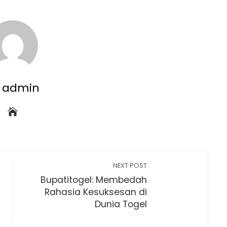
 admin
NEXT POST
Bupatitogel: Membedah
Rahasia Kesuksesan di
Dunia Togel