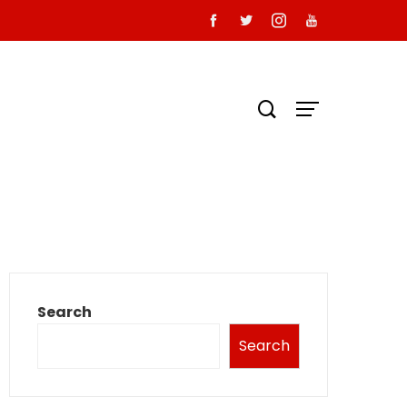
Search
Search