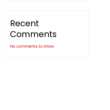
Recent
Comments
No comments to show.