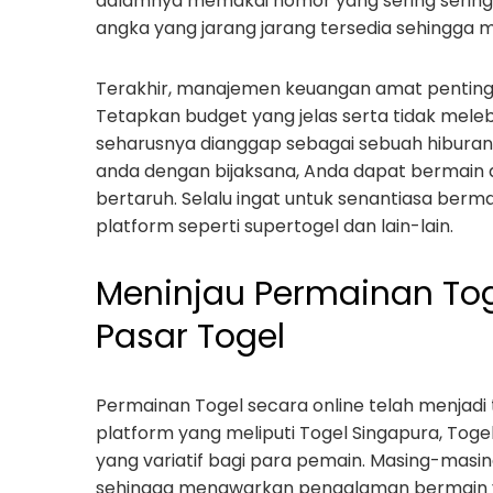
dalamnya memakai nomor yang sering serin
angka yang jarang jarang tersedia sehingga
Terakhir, manajemen keuangan amat penting d
Tetapkan budget yang jelas serta tidak melebi
seharusnya dianggap sebagai sebuah hibura
anda dengan bijaksana, Anda dapat bermain
bertaruh. Selalu ingat untuk senantiasa ber
platform seperti supertogel dan lain-lain.
Meninjau Permainan Toge
Pasar Togel
Permainan Togel secara online telah menjadi tr
platform yang meliputi Togel Singapura, Toge
yang variatif bagi para pemain. Masing-masing
sehingga menawarkan pengalaman bermain y