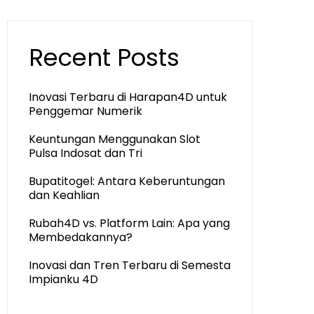
Recent Posts
Inovasi Terbaru di Harapan4D untuk
Penggemar Numerik
Keuntungan Menggunakan Slot
Pulsa Indosat dan Tri
Bupatitogel: Antara Keberuntungan
dan Keahlian
Rubah4D vs. Platform Lain: Apa yang
Membedakannya?
Inovasi dan Tren Terbaru di Semesta
Impianku 4D