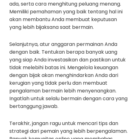
ada, serta cara menghitung peluang menang.
Memiliki pemahaman yang baik tentang hal ini
akan membantu Anda membuat keputusan
yang lebih bijaksana saat bermain.
Selanjutnya, atur anggaran permainan Anda
dengan baik. Tentukan berapa banyak uang
yang siap Anda investasikan dan pastikan untuk
tidak melebihi batas ini. Mengelola keuangan
dengan bijak akan menghindarkan Anda dari
kerugian yang tidak perlu dan membuat
pengalaman bermain lebih menyenangkan.
Ingatlah untuk selalu bermain dengan cara yang
bertanggung jawab.
Terakhir, jangan ragu untuk mencari tips dan
strategi dari pemain yang lebih berpengalaman.
Banyak komunitas online yang membahas