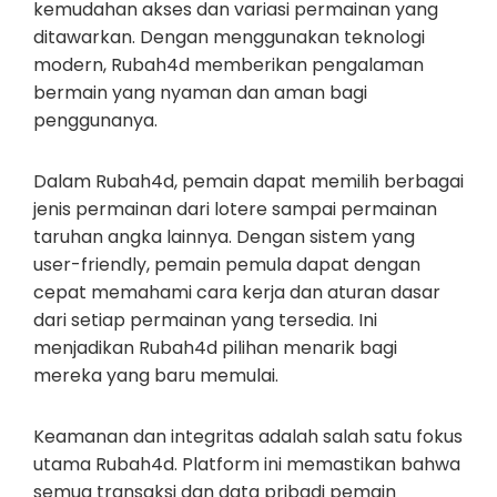
kemudahan akses dan variasi permainan yang
ditawarkan. Dengan menggunakan teknologi
modern, Rubah4d memberikan pengalaman
bermain yang nyaman dan aman bagi
penggunanya.
Dalam Rubah4d, pemain dapat memilih berbagai
jenis permainan dari lotere sampai permainan
taruhan angka lainnya. Dengan sistem yang
user-friendly, pemain pemula dapat dengan
cepat memahami cara kerja dan aturan dasar
dari setiap permainan yang tersedia. Ini
menjadikan Rubah4d pilihan menarik bagi
mereka yang baru memulai.
Keamanan dan integritas adalah salah satu fokus
utama Rubah4d. Platform ini memastikan bahwa
semua transaksi dan data pribadi pemain