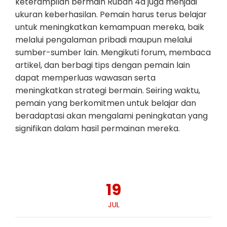
keterampilan bermain Rubah 4d juga menjadi
ukuran keberhasilan. Pemain harus terus belajar
untuk meningkatkan kemampuan mereka, baik
melalui pengalaman pribadi maupun melalui
sumber-sumber lain. Mengikuti forum, membaca
artikel, dan berbagi tips dengan pemain lain
dapat memperluas wawasan serta
meningkatkan strategi bermain. Seiring waktu,
pemain yang berkomitmen untuk belajar dan
beradaptasi akan mengalami peningkatan yang
signifikan dalam hasil permainan mereka.
19
JUL