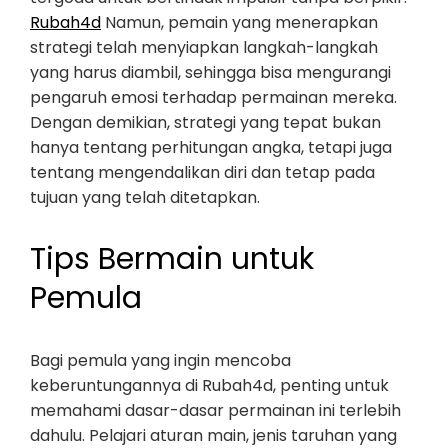
Rubah4d
Namun, pemain yang menerapkan
strategi telah menyiapkan langkah-langkah
yang harus diambil, sehingga bisa mengurangi
pengaruh emosi terhadap permainan mereka.
Dengan demikian, strategi yang tepat bukan
hanya tentang perhitungan angka, tetapi juga
tentang mengendalikan diri dan tetap pada
tujuan yang telah ditetapkan.
Tips Bermain untuk
Pemula
Bagi pemula yang ingin mencoba
keberuntungannya di Rubah4d, penting untuk
memahami dasar-dasar permainan ini terlebih
dahulu. Pelajari aturan main, jenis taruhan yang