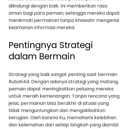
dilindungi dengan baik. Ini memberikan rasa
aman bagi para pemain, sehingga mereka dapat
menikmati permainan tanpa khawatir mengenai
keamanan informasi mereka.
Pentingnya Strategi
dalam Bermain
Strategi yang baik sangat penting saat bermain
Rubah4d. Dengan adanya strategi yang matang,
pemain dapat meningkatkan peluang mereka
untuk meraih kemenangan. Tanpa rencana yang
jelas, permainan bisa berakhir di situasi yang
tidak menguntungkan dan mengakibatkan
kerugian. Oleh karena itu, memahami kelebihan
dan kelemahan dari setiap langkah yang diambil