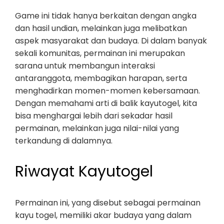
Game ini tidak hanya berkaitan dengan angka
dan hasil undian, melainkan juga melibatkan
aspek masyarakat dan budaya. Di dalam banyak
sekali komunitas, permainan ini merupakan
sarana untuk membangun interaksi
antaranggota, membagikan harapan, serta
menghadirkan momen-momen kebersamaan.
Dengan memahami arti di balik kayutogel, kita
bisa menghargai lebih dari sekadar hasil
permainan, melainkan juga nilai-nilai yang
terkandung di dalamnya.
Riwayat Kayutogel
Permainan ini, yang disebut sebagai permainan
kayu togel, memiliki akar budaya yang dalam