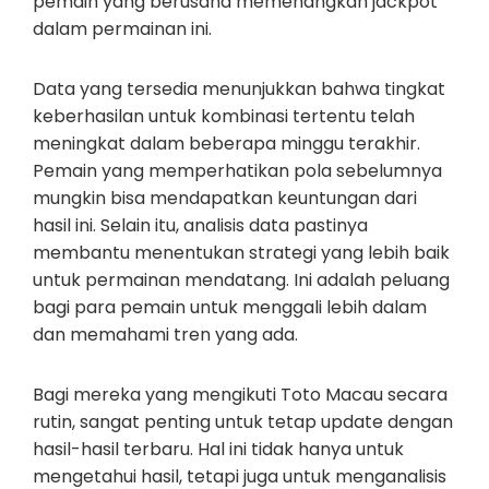
pemain yang berusaha memenangkan jackpot
dalam permainan ini.
Data yang tersedia menunjukkan bahwa tingkat
keberhasilan untuk kombinasi tertentu telah
meningkat dalam beberapa minggu terakhir.
Pemain yang memperhatikan pola sebelumnya
mungkin bisa mendapatkan keuntungan dari
hasil ini. Selain itu, analisis data pastinya
membantu menentukan strategi yang lebih baik
untuk permainan mendatang. Ini adalah peluang
bagi para pemain untuk menggali lebih dalam
dan memahami tren yang ada.
Bagi mereka yang mengikuti Toto Macau secara
rutin, sangat penting untuk tetap update dengan
hasil-hasil terbaru. Hal ini tidak hanya untuk
mengetahui hasil, tetapi juga untuk menganalisis