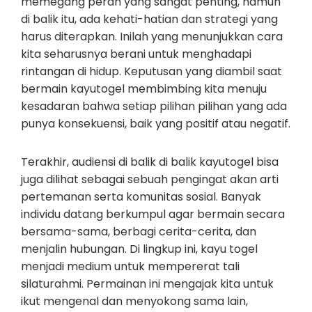
memegang peran yang sangat penting, namun
di balik itu, ada kehati-hatian dan strategi yang
harus diterapkan. Inilah yang menunjukkan cara
kita seharusnya berani untuk menghadapi
rintangan di hidup. Keputusan yang diambil saat
bermain kayutogel membimbing kita menuju
kesadaran bahwa setiap pilihan pilihan yang ada
punya konsekuensi, baik yang positif atau negatif.
Terakhir, audiensi di balik di balik kayutogel bisa
juga dilihat sebagai sebuah pengingat akan arti
pertemanan serta komunitas sosial. Banyak
individu datang berkumpul agar bermain secara
bersama-sama, berbagi cerita-cerita, dan
menjalin hubungan. Di lingkup ini, kayu togel
menjadi medium untuk mempererat tali
silaturahmi. Permainan ini mengajak kita untuk
ikut mengenal dan menyokong sama lain,