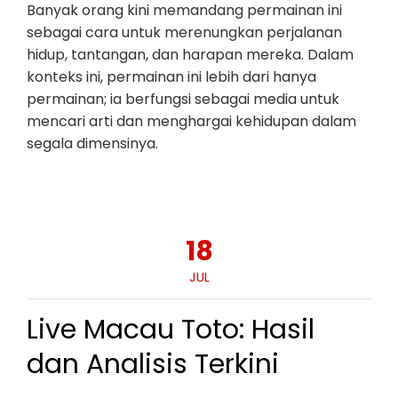
Banyak orang kini memandang permainan ini
sebagai cara untuk merenungkan perjalanan
hidup, tantangan, dan harapan mereka. Dalam
konteks ini, permainan ini lebih dari hanya
permainan; ia berfungsi sebagai media untuk
mencari arti dan menghargai kehidupan dalam
segala dimensinya.
18
JUL
Live Macau Toto: Hasil
dan Analisis Terkini