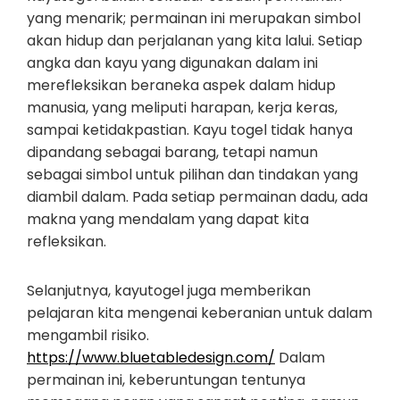
yang menarik; permainan ini merupakan simbol
akan hidup dan perjalanan yang kita lalui. Setiap
angka dan kayu yang digunakan dalam ini
merefleksikan beraneka aspek dalam hidup
manusia, yang meliputi harapan, kerja keras,
sampai ketidakpastian. Kayu togel tidak hanya
dipandang sebagai barang, tetapi namun
sebagai simbol untuk pilihan dan tindakan yang
diambil dalam. Pada setiap permainan dadu, ada
makna yang mendalam yang dapat kita
refleksikan.
Selanjutnya, kayutogel juga memberikan
pelajaran kita mengenai keberanian untuk dalam
mengambil risiko.
https://www.bluetabledesign.com/
Dalam
permainan ini, keberuntungan tentunya