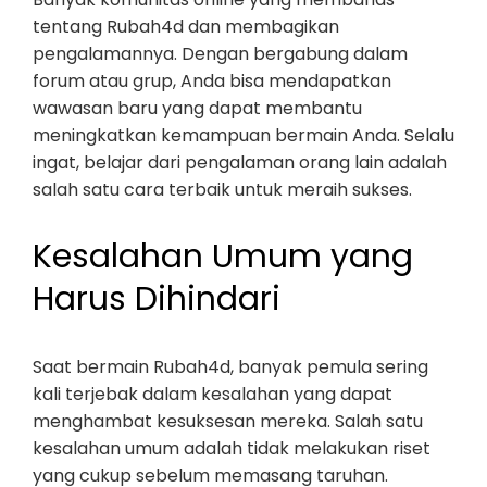
tentang Rubah4d dan membagikan
pengalamannya. Dengan bergabung dalam
forum atau grup, Anda bisa mendapatkan
wawasan baru yang dapat membantu
meningkatkan kemampuan bermain Anda. Selalu
ingat, belajar dari pengalaman orang lain adalah
salah satu cara terbaik untuk meraih sukses.
Kesalahan Umum yang
Harus Dihindari
Saat bermain Rubah4d, banyak pemula sering
kali terjebak dalam kesalahan yang dapat
menghambat kesuksesan mereka. Salah satu
kesalahan umum adalah tidak melakukan riset
yang cukup sebelum memasang taruhan.